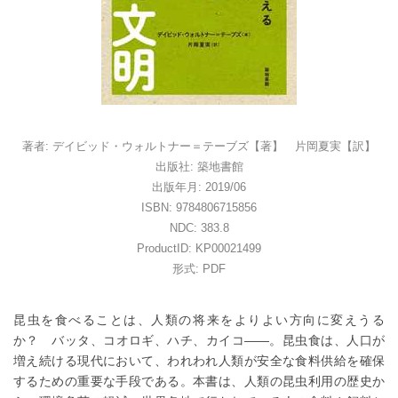
著者: デイビッド・ウォルトナー＝テーブズ【著】 片岡夏実【訳】
出版社: 築地書館
出版年月: 2019/06
ISBN: 9784806715856
NDC: 383.8
ProductID: KP00021499
形式: PDF
昆虫を食べることは、人類の将来をよりよい方向に変えうる
か？ バッタ、コオロギ、ハチ、カイコ――。昆虫食は、人口が
増え続ける現代において、われわれ人類が安全な食料供給を確保
するための重要な手段である。本書は、人類の昆虫利用の歴史か