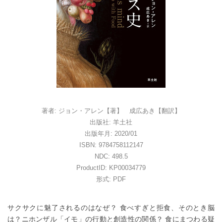
著者: ジョン・アレン【著】 成広あき【翻訳】
出版社: 羊土社
出版年月: 2020/01
ISBN: 9784758112147
NDC: 498.5
ProductID: KP00034779
形式: PDF
サクサクに魅了されるのはなぜ？ 食べすぎと拒食、そのとき脳
は？ニホンザル「イモ」の行動と創造性の関係？ 食にまつわる疑