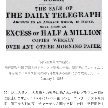
「発行部数最大の新聞」
発行部数が50 万部を超えたことを読者に告知。新聞界の
巨人タイムズ
をも凌ぐイギリス新聞の発行部数を誇る新聞に
まで成長した。～
January 1, 1886 ～
20世紀に入ると、大衆紙との競争に晒されたテレグラフは一時的
に低迷しますが、1937年に1772年創刊のモーニング・ポストを買
収、第二次大戦前夜、チャーチル入閣を支持した時、発行部数を