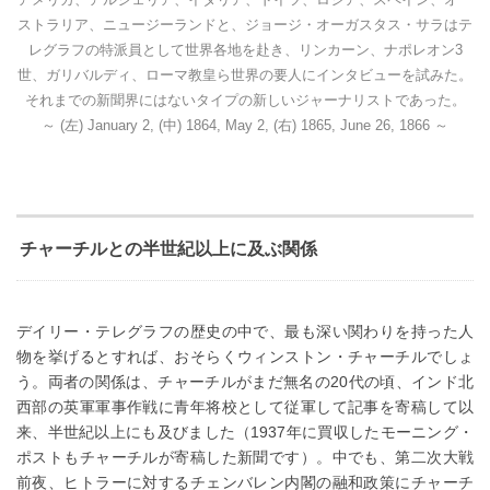
ストラ
リア、ニュージーランドと、ジョージ・オーガスタス・サラはテ
レグラフの
特派員として世界各地を赴き、リンカーン、ナポレオン3
世、ガリバルディ、
ローマ教皇ら世界の要人にインタビューを試みた。
それまでの新聞界には
ないタイプの新しいジャーナリストであった。
～ (左
) January 2, (中) 1864, May 2, (右) 1865, June 26, 1866 ～
チャーチルとの半世紀以上に及ぶ関係
デイリー・テレグラフの歴史の中で、最も深い関わりを持った人
物を挙げるとすれば、おそらくウィンストン・チャーチルでしょ
う。両者の関係は、チャーチルがまだ無名の20代の頃、インド北
西部の英軍軍事作戦に青年将校として従軍して記事を寄稿して以
来、半世紀以上にも及びました（1937年に買収したモーニング・
ポストもチャーチルが寄稿した新聞です）。中でも、第二次大戦
前夜、ヒトラーに対するチェンバレン内閣の融和政策にチャーチ