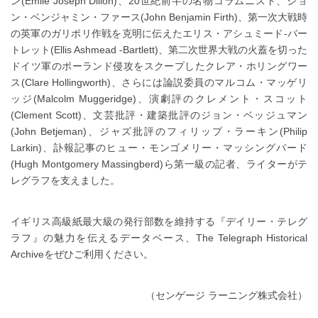
ン(Emile Joseph Dillon)、20世紀前半の名物コラムニスト、ジョ
ン・ベンジャミン・ファース(John Benjamin Firth)、第一次大戦時
の英軍のガリポリ作戦を克明に伝えたエリス・アシュミード-バー
トレット(Ellis Ashmead -Bartlett)、第二次世界大戦の火蓋を切った
ドイツ軍のポーランド侵攻をスクープしたクレア・ホリングワー
ス(Clare Hollingworth)、さらには論説委員のマルコム・マッゲリ
ッジ(Malcolm Muggeridge)、演劇評のクレメント・スコット
(Clement Scott)、文芸批評・建築批評のジョン・ベッジュマン
(John Betjeman)、ジャズ批評のフィリップ・ラーキン(Philip
Larkin)、訃報記事のヒュー・モンゴメリー・マッシングバード
(Hugh Montgomery Massingberd)ら第一級の記者、ライターがテ
レグラフを支えました。
イギリス高級紙最大級の発行部数を維持する『デイリー・テレグ
ラフ』の魅力を伝えるデータベース、The Telegraph Historical
Archiveをぜひご利用ください。
（センゲージ ラーニング株式会社）