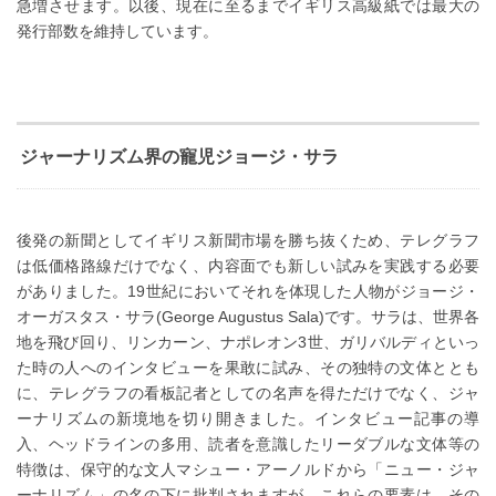
急増させます。以後、現在に至るまでイギリス高級紙では最大の
発行部数を維持しています。
ジャーナリズム界の寵児ジョージ・サラ
後発の新聞としてイギリス新聞市場を勝ち抜くため、テレグラフ
は低価格路線だけでなく、内容面でも新しい試みを実践する必要
がありました。19世紀においてそれを体現した人物がジョージ・
オーガスタス・サラ(George Augustus Sala)です。サラは、世界各
地を飛び回り、リンカーン、ナポレオン3世、ガリバルディといっ
た時の人へのインタビューを果敢に試み、その独特の文体ととも
に、テレグラフの看板記者としての名声を得ただけでなく、ジャ
ーナリズムの新境地を切り開きました。インタビュー記事の導
入、ヘッドラインの多用、読者を意識したリーダブルな文体等の
特徴は、保守的な文人マシュー・アーノルドから「ニュー・ジャ
ーナリズム」の名の下に批判されますが、これらの要素は、その