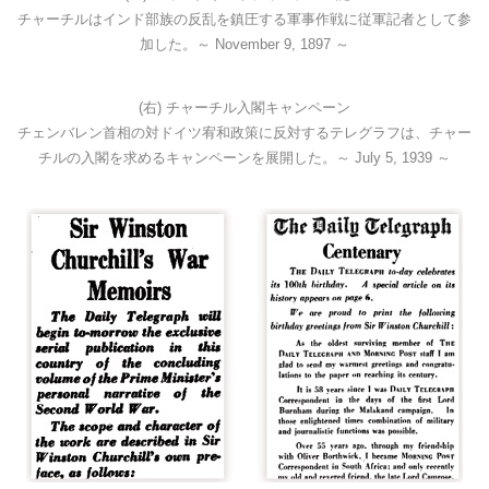
チャーチルはインド部族の反乱を鎮圧する軍事作戦に従軍記者として参
加した。～ November 9, 1897 ～
(右) チャーチル入閣キャンペーン
チェンバレン首相の対ドイツ宥和政策に反対するテレグラフは、チャー
チルの入閣を求めるキャンペーンを展開した。～ July 5, 1939 ～