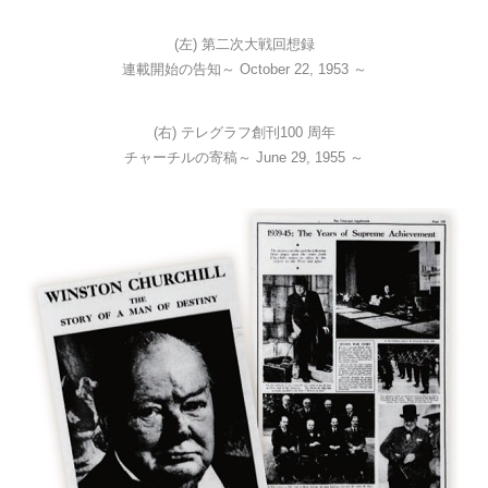
(左) 第二次大戦回想録
連載開始の告知～ October 22, 1953 ～
(右) テレグラフ創刊100 周年
チャーチルの寄稿～ June 29, 1955 ～