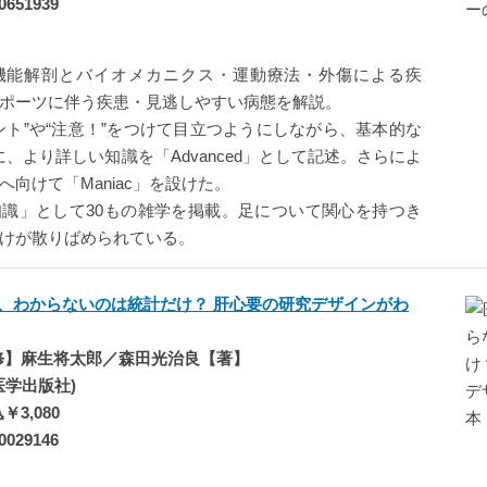
0651939
機能解剖とバイオメカニクス・運動療法・外傷による疾
ポーツに伴う疾患・見逃しやすい病態を解説。
ント”や“注意！”をつけて目立つようにしながら、基本的な
」に、より詳しい知識を「Advanced」として記述。さらによ
向けて「Maniac」を設けた。
識」として30もの雑学を掲載。足について関心を持つき
けが散りばめられている。
、わからないのは統計だけ？ 肝心要の研究デザインがわ
修】麻生将太郎／森田光治良【著】
興医学出版社)
3,080
0029146