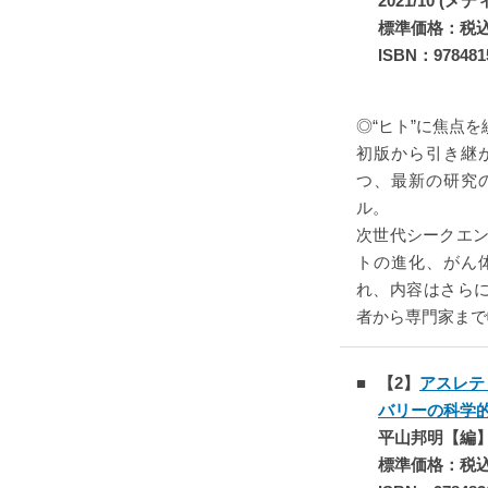
2021/10 
標準価格：税込￥
ISBN：978481
◎“ヒト”に焦点
初版から引き継
つ、最新の研究
ル。
次世代シークエンサ
トの進化、がん体
れ、内容はさら
者から専門家まで
【2】
アスレテ
バリーの科学
平山邦明【編】 2
標準価格：税込￥