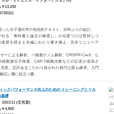
(メディカル・サイエンス・インターナショナル)
13,200
5730321
を絞った分子遺伝学の包括的テキスト、10年ぶりの改訂。
がれる「教科書と論文の橋渡し」の位置づけは堅持しつ
の進展を踏まえ全編にわたり書き換え、完全リニューア
ーによる解析、一細胞ゲノム解析、CRISPR-Cas9、ヒ
細胞遺伝子検査、CAR-T細胞治療などの記述が追加さ
に充実。定評あるこだわり抜かれた精巧な図も継承。入門
幅広い層に役立つ書。
ィックパフォーマンス向上のための トレーニングとリカ
的基礎
021/11 (文光堂)
4,950