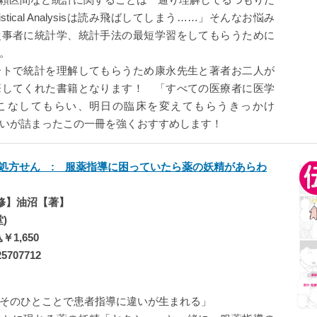
istical Analysisは読み飛ばしてしまう……」そんなお悩み
従事者に統計学、統計手法の最短学習をしてもらうために
。
ートで統計を理解してもらうため康永先生と著者お二人が
筆してくれた書籍となります！ 「すべての医療者に医学
こなしてもらい、明日の臨床を変えてもらうきっかけ
いが詰まったこの一冊を強くおすすめします！
処方せん : 服薬指導に困っていたら薬の妖精があらわ
修】油沼【著】
堂)
1,650
5707712
そのひとことで患者指導に違いが生まれる」