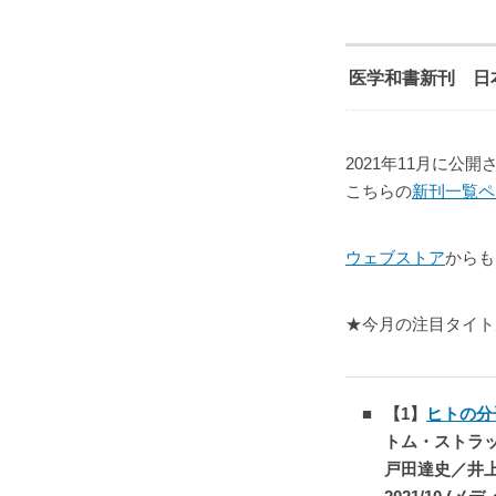
医学和書新刊 日
2021年11月に公
こちらの
新刊一覧ペ
ウェブストア
からも
★今月の注目タイト
【1】
ヒトの分
トム・ストラ
戸田達史／井