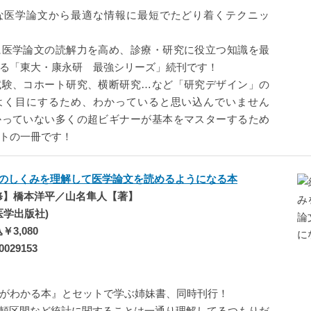
な医学論文から最適な情報に最短でたどり着くテクニッ
に医学論文の読解力を高め、診療・研究に役立つ知識を最
る「東大・康永研 最強シリーズ」続刊です！
試験、コホート研究、横断研究…など「研究デザイン」の
よく目にするため、わかっていると思い込んでいません
かっていない多くの超ビギナーが基本をマスターするため
トの一冊です！
のしくみを理解して医学論文を読めるようになる本
修】橋本洋平／山名隼人【著】
興医学出版社)
3,080
0029153
がわかる本』とセットで学ぶ姉妹書、同時刊行！
信頼区間など統計に関することは一通り理解してるつもりだ