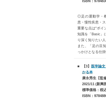
ISBN：978483
◎足の運動学・
患・慢性疾患・ス
重要な点は“ポイ
知識を「Basic
り深く知りたい人へ
また、「足の豆知
っかけとなる仕掛
【3】
医学論文
かる本
康永秀生【監
2021/11 (新
標準価格：税込￥
ISBN：978488