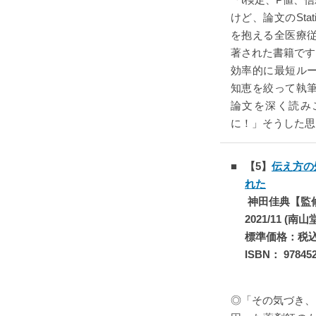
けど、論文のStat
を抱える全医療
著された書籍です
効率的に最短ル
知恵を絞って執
論文を深く読み
に！」そうした思
【5】
伝え方の
れた
神田佳典【監
2021/11 (南山
標準価格：税込￥
ISBN： 978452
◎「その気づき、