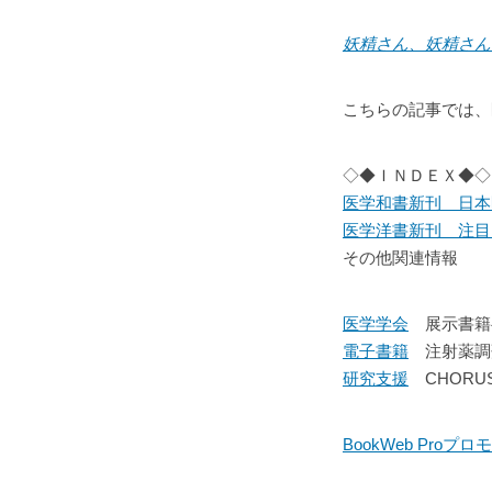
妖精さん、妖精さん
こちらの記事では、
◇◆
ＩＮＤＥＸ◆◇
医学和書新刊 日本
医学洋書新刊 注目
その他関連情報
医学学会
展示書籍
電子書籍
注射薬調
研究支援
CHORUS
BookWeb Pro