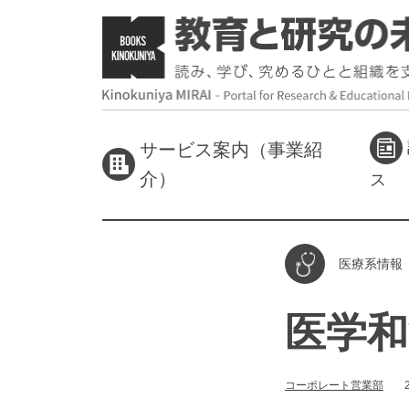
サービス案内（事業紹
介）
ス
医療系情報
医学和
コーポレート営業部