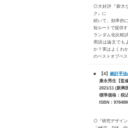
◎大好評『膨大
ク』に
続いて、効率的
短ルートで提供す
ランダム化比較
用語は論文でも
か？実はよくわ
のベストオブベス
【4】
統計手法
康永秀生【監
2021/11 (新
標準価格：税込￥
ISBN：978488
◎『研究デザイン
「t検定、P値、