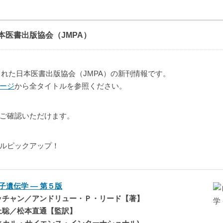
本医書出版協会（JMPA）
開された日本医書出版協会（JMPA）の新刊情報です。
ージ
から全タイトルを参照ください。
ご確認いただけます。
ルピックアップ！
子遺伝学 — 第５版
ッチャン／アンドリュー・Ｐ・リード【著】
上聡／松本直通【監訳】