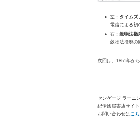
左：
タイムズ
電信による初
右：
穀物法撤
穀物法撤廃の
次回は、1851年か
センゲージ ラーニ
紀伊國屋書店サイト
お問い合わせは
こち