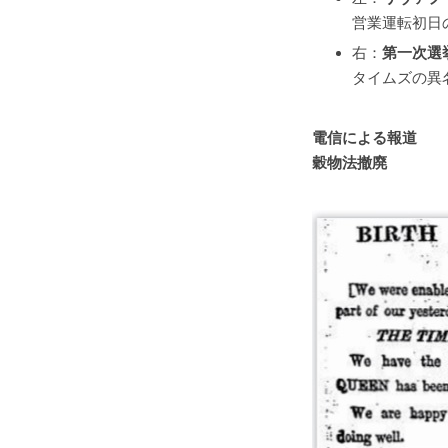
営業運転初日
右：
第一次選
タイムズの異
電信による報道
穀物法撤廃