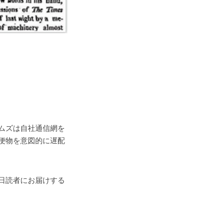
ムズは自
社通信網を
便物を意図的に遅配
日読者にお届けする