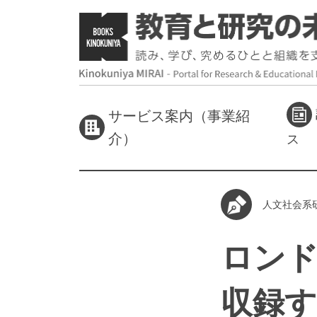
サービス案内（事業紹
介）
ス
人文社会系
ロン
収録す