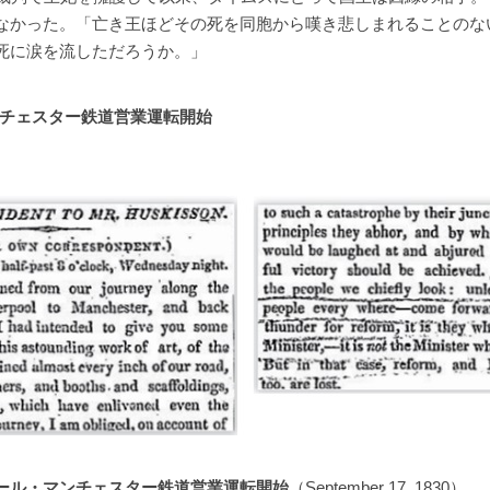
なかった。「亡き王ほどその死を同胞から嘆き悲しまれることのな
死に涙を流しただろうか。」
チェスター鉄道営業運転開始
ール・マンチェスター鉄道営業運転開始
（September 17, 1830）