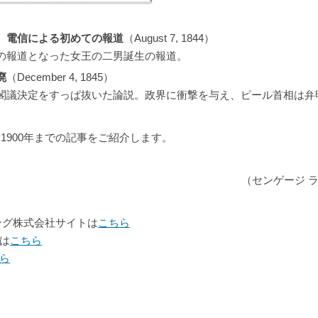
、電信による初めての報道
（August 7, 1844）
の報道となった女王の二男誕生の報道。
廃
（December 4, 1845）
閣議決定をすっぱ抜いた論説。政界に衝撃を与え、ピール首相は弁
ら1900年までの記事をご紹介します。
（センゲージ 
ング株式会社サイトは
こちら
は
こちら
ら