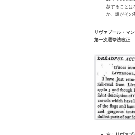
赦することは
か。誰がその
リヴァプール・マン
第一次選挙法改正
左：
リヴァプ