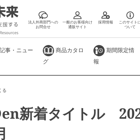
法人外商部門への
一般のお客様向け
採用情報
このサイト
お問合せ
通販サイト
ついて
記事・ニュー
商品カタロ
期間限定情
グ
報
くる
oDen新着タイトル 202
月