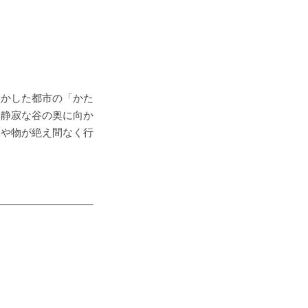
生かした都市の「かた
、静寂な谷の奥に向か
人や物が絶え間なく行