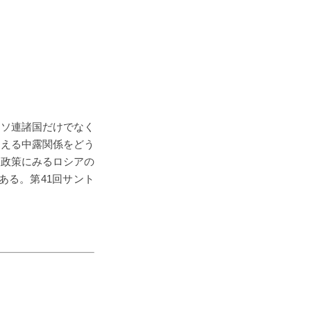
旧ソ連諸国だけでなく
迎える中露関係をどう
東政策にみるロシアの
ある。第41回サント