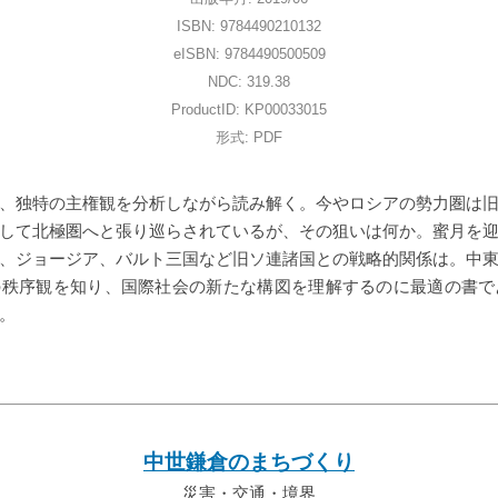
ISBN: 9784490210132
eISBN: 9784490500509
NDC: 319.38
ProductID: KP00033015
形式: PDF
、独特の主権観を分析しながら読み解く。今やロシアの勢力圏は
して北極圏へと張り巡らされているが、その狙いは何か。蜜月を
、ジョージア、バルト三国など旧ソ連諸国との戦略的関係は。中
秩序観を知り、国際社会の新たな構図を理解するのに最適の書で
。
中世鎌倉のまちづくり
災害・交通・境界