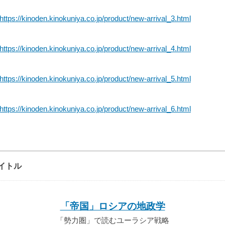
https://kinoden.kinokuniya.co.jp/product/new-arrival_3.html
https://kinoden.kinokuniya.co.jp/product/new-arrival_4.html
https://kinoden.kinokuniya.co.jp/product/new-arrival_5.html
https://kinoden.kinokuniya.co.jp/product/new-arrival_6.html
イトル
「帝国」ロシアの地政学
「勢力圏」で読むユーラシア戦略