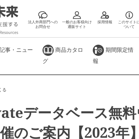
法人外商部門への
一般のお客様向け
採用情報
このサイト
お問合せ
通販サイト
ついて
記事・ニュー
商品カタロ
期間限定情
グ
報
くる
rivateデータベース無
催のご案内【2023年