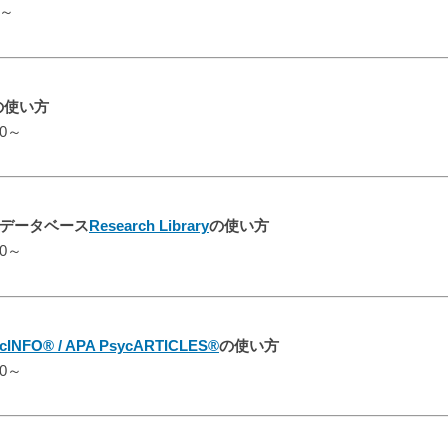
0～
aの使い方
00～
データベース
Research Library
の使い方
00～
cINFO® / APA PsycARTICLES®
の使い方
00～