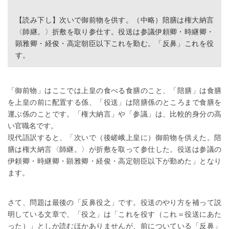
【読み下し】次いで御前物を供す。（中略）陪膳は権大納言
〈師継。〉折敷を取り参仕す。役送は参議伊頼卿・時継卿・
顕雅卿・経俊・高定朝臣以下これを勤む。「反鼻」これを役
す。
「御前物」はここでは上皇の食べる食膳のこと、「陪膳」は食膳
を上皇の前に配置する係、「役送」は陪膳係のところまで食膳を
運ぶ係のことです。「権大納言」や「参議」は、比較的身分の高
い官職名です。
現代語訳すると、「次いで（後嵯峨上皇に）御前物を供えた。陪
膳は権大納言〈師継。〉が折敷を取って参仕した。役送は参議の
伊頼卿・時継卿・顕雅卿・経俊・高定朝臣以下が勤めた」となり
ます。
さて、問題は最後の「反鼻役之」です。役送のやり方を補って説
明している文章で、「役之」は「これを役す（これ＝役送にあた
った）」としか読むほかありませんが、前についている「反鼻」