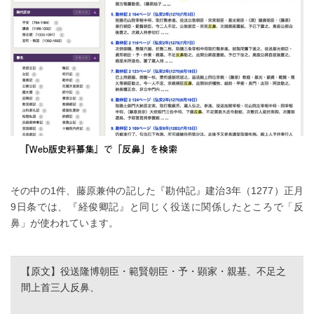
その中の1件、藤原兼仲の記した『勘仲記』建治3年（1277）正月
9日条では、『経俊卿記』と同じく役送に関係したところで「反
鼻」が使われています。
【原文】役送隆博朝臣・範賢朝臣・予・顕家・親基、不足之
間上首三人反鼻、