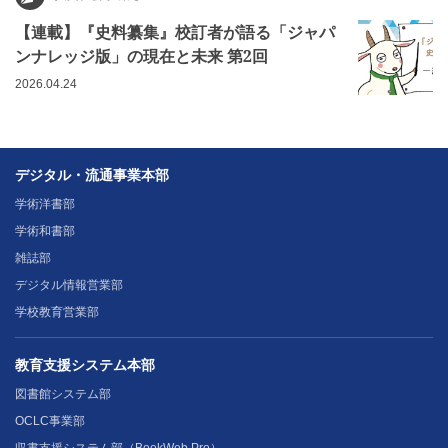
【連載】『史料纂集』校訂者が語る「ジャパ
ンナレッジ版」の現在と未来 第2回
2026.04.24
デジタル・流通事業本部
学術洋書部
学術和書部
雑誌部
デジタル情報営業部
学校教育営業部
教育支援システム本部
図書館システム部
OCLC事業部
収書支援システム部（BookWeb Pro）