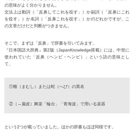
の意味がよく分かりません。
文法上は動詞（「反鼻してこれを役す」）か副詞（「反鼻にこれ
を役す」）か名詞（「反鼻これを役す」）かのどれかですが、こ
の文章だけだと判断がつきません。
そこで、まずは「反鼻」で辞書を引いてみます。
『日本国語大辞典』第2版（JapanKnowledge搭載）には、中世に
使われていた「反鼻（ヘンビ・ヘンピ）」という語の意味とし
て、
①蝮（まむし）または蛇（へび）の異名
②（→扁皮）舞楽「輪台」「青海波」で用いる楽器
という2つが載っていました。ほかの辞書もほぼ同様です。