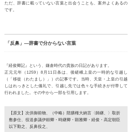
ただ、辞書に載っていない言葉と出会うことも、案外よくあるの
です。
「反鼻」―辞書で分からない言葉
『経俊卿記』という、鎌倉時代の貴族の日記があります。
正元元年（1259）8月11日条は、後嵯峨上皇の一時的な引越し
（「移徙（わたまし）」）の記事です。当時、天皇・上皇の引越
しはれっきとした儀礼で、引越し先では色々な手続きが付帯して
行われました。その中から一部を引用します。
【原文】次供御前物、（中略）陪膳権大納言〈師継、〉取折
敷参仕、役送参議伊頼卿・時継卿・顕雅卿・経俊・高定朝臣
以下勤之、反鼻役之、