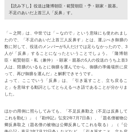
【読み下し】役送は隆博朝臣・範賢朝臣・予・顕家・親基。
不足のあいだ上首三人「反鼻」す。
「～之間」は、中世では「～なので」という意味にも使われまし
たので、「不足のあいだ上首三人反鼻す」とは、運ぶべき御膳の
数に対して、役送のメンバーが5人だけでは足らなかったので、3
人が「反鼻」することになったということでしょう。「隆博朝
臣・範賢朝臣・私（兼仲）・顕家・親基の5人の役送のうち上首3
人は、陪膳のいるもとに御膳を運んでから、御膳の準備場所に戻
って、再び御膳を運んだ」と解釈できそうです。
よって、ここでいう「反鼻」は、「引き返すこと、立ち戻るこ
と」を意味する動詞としてとらえるべき語であることが分かりま
した。
ほかの用例に照らしてみても、「不足反鼻勤之（不足は反鼻して
これを勤む）」（『勘仲記』弘安2年7月7日条）、「題名僧被物公
卿反鼻取之（題名僧の被物は公卿反鼻してこれを取る）」（『公
衡公記』嘉元2年7月22日条）などなど、「引き返すこと、立ち戻