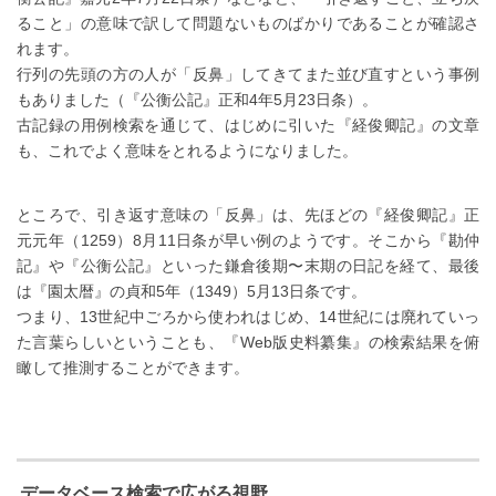
ること」の意味で訳して問題ないものばかりであることが確認さ
れます。
行列の先頭の方の人が「反鼻」してきてまた並び直すという事例
もありました（『公衡公記』正和4年5月23日条）。
古記録の用例検索を通じて、はじめに引いた『経俊卿記』の文章
も、これでよく意味をとれるようになりました。
ところで、引き返す意味の「反鼻」は、先ほどの『経俊卿記』正
元元年（1259）8月11日条が早い例のようです。そこから『勘仲
記』や『公衡公記』といった鎌倉後期〜末期の日記を経て、最後
は『園太暦』の貞和5年（1349）5月13日条です。
つまり、13世紀中ごろから使われはじめ、14世紀には廃れていっ
た言葉らしいということも、『Web版史料纂集』の検索結果を俯
瞰して推測することができます。
データベース検索で広がる視野