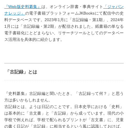
『Web版史料纂集』
は、オンライン辞書・事典サイト
「ジャパン
ナレッジ」
の電子書籍プラットフォームJKBooksにて配信中の史
料データベースです。2023年1月に「古記録編・第1期」、2024年
1月には「古記録編・第2期」が配信されました。紙書籍の単なる
電子書籍化にとどまらない、リサーチツールとしてのデータベー
ス活用法を具体的に紹介します。
「古記録」とは
『史料纂集』古記録編と聞いたとき、「古記録って何？」と思う
方は多いかもしれません。
古記録とは、ようは日記のことです。日本史学における「史料」
は基本的に「古文書」と「古記録」から成っています。現代の小
学校で例えれば、学校で配られるプリントが「古文書」に、児童
の書く日記が「古記録」に相当するという風に認識しておけば、