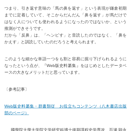
つまり、引き返す意味の「馬の鼻を返す」という表現が鎌倉初期
までに定着していて、そこからだんだん「鼻を返す」が馬だけで
はなく人についても使われるようになったのではないか、という
推測ができそうです。
だから「反鼻」は、「ヘンビす」と音読したのではなく、「鼻を
かえす」と訓読していたのだろうと考えられます。
このような細かな単語一つをも割と容易に掘り下げられるように
なったという点が、『Web版史料纂集』をはじめとしたデータベ
ースの大きなメリットだと思っています。
〔参考記事〕
Web版史料纂集・群書類従 お役立ちコンテンツ（八木書店出版
部のページ）
國學院大學大学院文学研究科博士後期課程史学専攻 百瀬 顕永