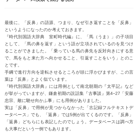
最後に、「反鼻」の語源、つまり、なぜ引き返すことを「反鼻」
というようになったのか考えておきます。
『時代別国語大辞典 室町時代編』に、「馬（うま）」の子項目
として、「馬の鼻を返す」という語が立項されているのを見つけ
ることができました。「乗っている馬の鼻先を反対向きにする意
で、馬をもと来た方へ向かせること、引返すことをいう」とのこ
とです。
手綱で進行方向を逆転させるところが頭に浮かびますが、この言
葉は「反鼻」とよく似ています。
『時代別国語大辞典』には用例として南北朝期の『太平記』など
が挙がっていますが、鎌倉初期の説話集『古事談』第4−27「安藤
忠宗、敵に馳せ向かふ事」にも用例がありました。
実は「反鼻」で用例が見つからなかった「古記録フルテキストデ
ータベース」でも、「返鼻」では5例が出てくるのです。「反鼻」
「返鼻」どちらにも表記したのでしょう。データベースは調べ方
も大事だという一例でもあります。