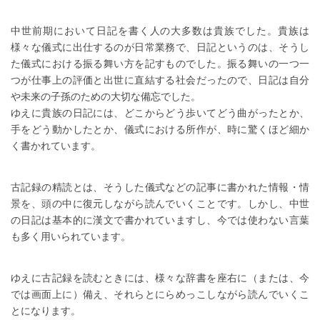
中世前期において日記を書く人の大多数は貴族でした。貴族は
様々な儀式に出仕するのが日常業務で、日記というのは、そうし
た儀式における振る舞い方を記すものでした。振る舞いの一つ一
つが仕事上の評価と出世に直結する社会だったので、日記は自分
や未来の子孫のための大切な備忘でした。
ゆえに貴族の日記には、どこからどう歩いてどう曲がったとか、
手をどう動かしたとか、儀式における所作が、時に驚くほど細か
く書かれています。
古記録の精読とは、そうした儀式などの記事に書かれた情報・情
景を、頭の中に復元しながら読んでいくことです。しかし、中世
の日記は基本的に漢文で書かれていますし、今では使わない言葉
も多く用いられています。
ゆえに古記録を読むときには、様々な辞書を座右に（または、今
では画面上に）備え、それらとにらめっこしながら読んでいくこ
とになります。