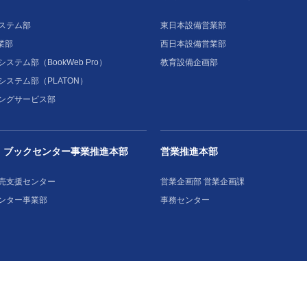
ステム部
東日本設備営業部
業部
西日本設備営業部
ステム部（BookWeb Pro）
教育設備企画部
システム部（PLATON）
ングサービス部
・ブックセンター事業推進本部
営業推進本部
売支援センター
営業企画部 営業企画課
ンター事業部
事務センター