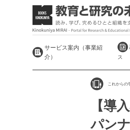
サービス案内（事業紹
介）
ス
これからの
【導入
パンナ