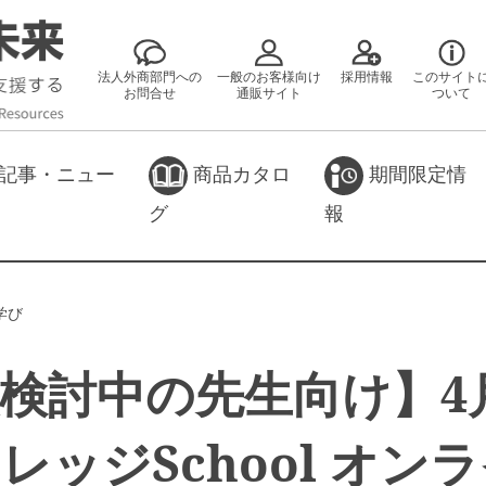
法人外商部門への
一般のお客様向け
採用情報
このサイト
お問合せ
通販サイト
ついて
記事・ニュー
商品カタロ
期間限定情
グ
報
学び
検討中の先生向け】4
レッジSchool オン