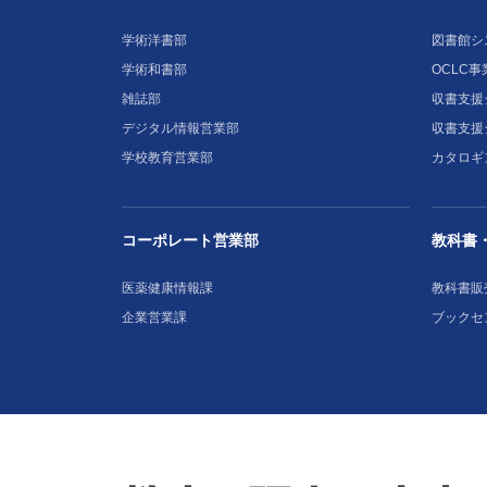
学術洋書部
図書館シ
学術和書部
OCLC事
雑誌部
収書支援シ
デジタル情報営業部
収書支援
学校教育営業部
カタロギ
コーポレート営業部
教科書
医薬健康情報課
教科書販
企業営業課
ブックセ