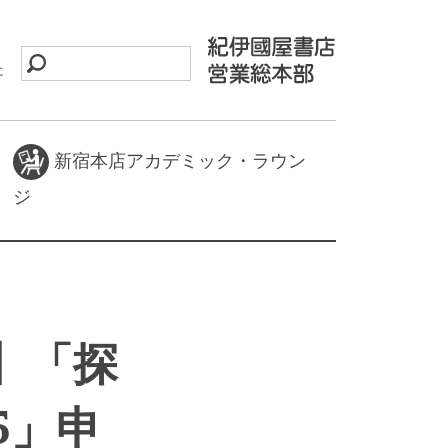
に
新宿本店アカデミック・ラウン
ジ
】「探
5」申