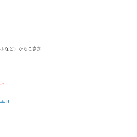
スマホなど）からご参加
た。
co.jp