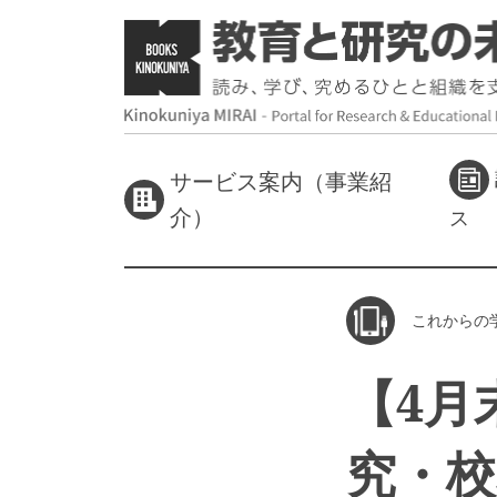
サービス案内（事業紹
介）
ス
これからの
【4月
究・校