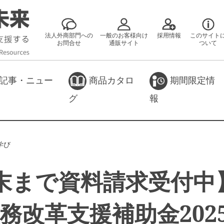
法人外商部門への
一般のお客様向け
採用情報
このサイト
お問合せ
通販サイト
ついて
記事・ニュー
商品カタロ
期間限定情
グ
報
学び
末まで資料請求受付中
務改革支援補助金202