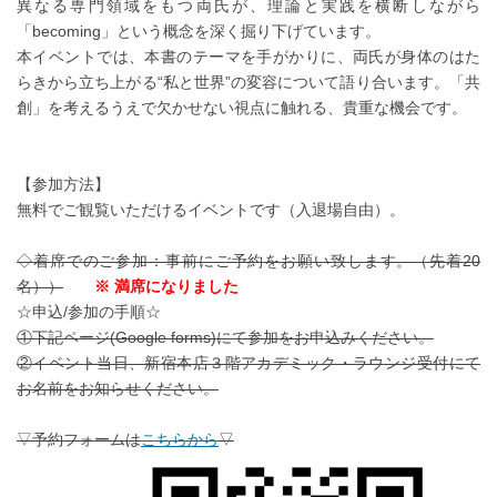
異なる専門領域をもつ両氏が、理論と実践を横断しながら
「becoming」という概念を深く掘り下げています。
本イベントでは、本書のテーマを手がかりに、両氏が身体のはた
らきから立ち上がる“私と世界”の変容について語り合います。「共
創」を考えるうえで欠かせない視点に触れる、貴重な機会です。
【参加方法】
無料でご観覧いただけるイベントです（入退場自由）。
◇着席でのご参加：事前にご予約をお願い致します。（先着20
名））
※ 満席になりました
☆申込/参加の手順☆
①下記ページ(Google forms)にて参加をお申込みください。
②イベント当日、新宿本店３階アカデミック・ラウンジ受付にて
お名前をお知らせください。
▽予約フォームは
こちらから
▽