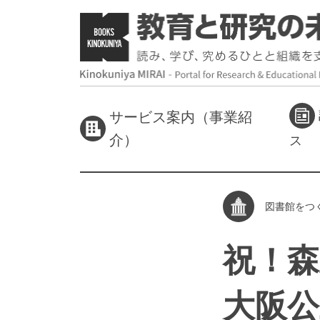
サービス案内（事業紹
介）
ス
図書館をつ
祝！
大阪公