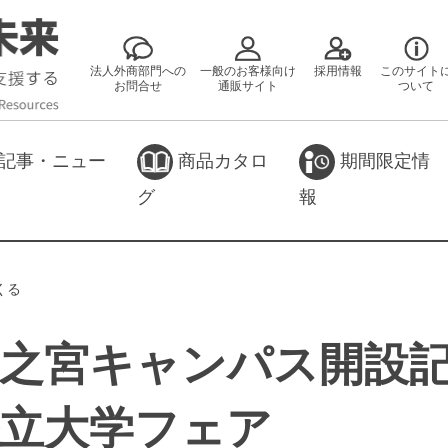
法人外商部門への
一般のお客様向け
採用情報
このサイト
お問合せ
通販サイト
ついて
記事・ニュー
商品カタロ
期間限定情
グ
報
くる
森之宮キャンパス開設
立大学フェア