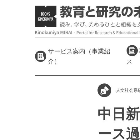
サービス案内（事業紹
介）
ス
人文社会系
中日新
ース