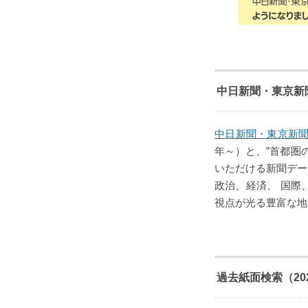
中日新聞・東京新
中日新聞・東京新
年～）と、”首都圏
いただける新聞デー
政治、経済、 国際
視点が光る豊富な地
過去紙面検索（20