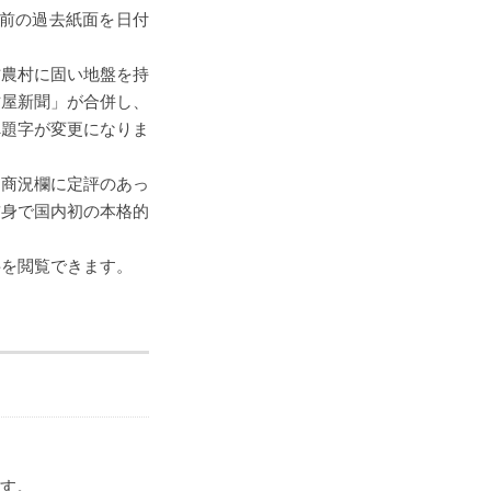
以前の過去紙面を日付
方農村に固い地盤を持
古屋新聞」が合併し、
へ題字が変更になりま
と商況欄に定評のあっ
前身で国内初の本格的
料を閲覧できます。
ます。