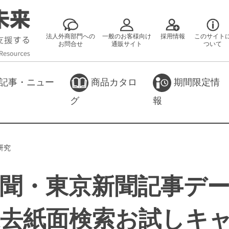
法人外商部門への
一般のお客様向け
採用情報
このサイト
お問合せ
通販サイト
ついて
記事・ニュー
商品カタロ
期間限定情
グ
報
研究
聞・東京新聞記事デ
過去紙面検索お試しキ