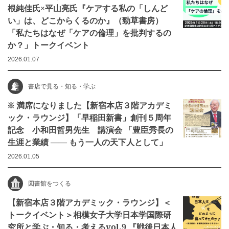
根純佳氏×平山亮氏『ケアする私の「しんど
い」は、どこからくるのか』（勁草書房）
「私たちはなぜ「ケアの倫理」を批判するの
か？」トークイベント
2026.01.07
書店で見る・知る・学ぶ
※ 満席になりました【新宿本店３階アカデミ
ック・ラウンジ】「早稲田新書」創刊５周年
記念 小和田哲男先生 講演会 「豊臣秀長の
生涯と業績 ―― もう一人の天下人として」
2026.01.05
図書館をつくる
【新宿本店３階アカデミック・ラウンジ】＜
トークイベント＞相模女子大学日本学国際研
究所と学ぶ・知る・考えるvol.9 『戦後日本人