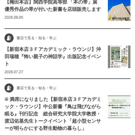
【梅田本店】関西学院高等部 「本の帯」展
優秀作品の帯が付いた新書を店頭販売します
2026.08.05
書店で見る・知る・学ぶ
【新宿本店３Ｆアカデミック・ラウンジ】沖
田瑞穂『怖い親子の神話学』出版記念イベン
ト
2026.07.27
書店で見る・知る・学ぶ
※ 満席になりました【新宿本店３Ｆアカデミ
ック・ラウンジ】中公新書『鳥は飛びながら
眠る』刊行記念 総合研究大学院大学教授・
渡辺佑基先生トークイベント「超小型センサ
ーが明らかにする野生動物の暮らし」