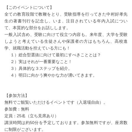
【このイベントについて】
全ての教育段階で教鞭をとり、受験指導を行ってきた中村好孝先
生の著書刊行を記念し、いま、注目されている年内入試につい
て、本質的な部分をお話しします。
一般入試含め、受験に向けて役立つ内容も。来年度、大学を受験
しようと考えている生徒さんや保護者の方はもちろん、高校進
学、就職活動を控えている方にも！
１）総合型選抜に向けて最初にすべきこととは？
２）実はそれが一番重要なこと！
３）具体的な３ステップを紹介。
４）明日に向かう爽やかな力が湧いてきます。
【参加方法】
無料でご観覧いただけるイベントです（入退場自由）。
参加費：無料
定員：25名（立ち見席あり）
講演時間は約50分を予定しております。参加無料ですが、座席数
に制限がございます。