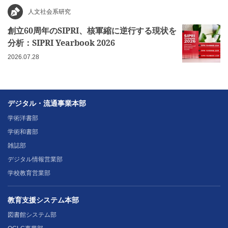
人文社会系研究
創立60周年のSIPRI、核軍縮に逆行する現状を
分析：SIPRI Yearbook 2026
2026.07.28
デジタル・流通事業本部
学術洋書部
学術和書部
雑誌部
デジタル情報営業部
学校教育営業部
教育支援システム本部
図書館システム部