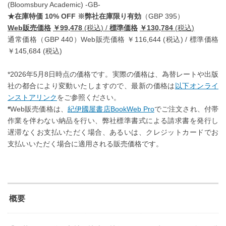
(Bloomsbury Academic) -GB-
★在庫特価 10% OFF ※弊社在庫限り有効
（GBP 395）
Web
販売価格
￥
99,478
(
税込
) /
標準価格
￥
130,784
(
税込
)
通常価格（GBP 440）Web販売価格 ￥116,644 (税込) / 標準価格
￥145,684 (税込)
*2026年5月8日時点の価格です。実際の価格は、為替レートや出版
社の都合により変動いたしますので、最新の価格は
以下オンライ
ンストアリンク
をご参照ください。
*
Web販売価格は、
紀伊國屋書店BookWeb Pro
でご注文され、付帯
作業を伴わない納品を行い、弊社標準書式による請求書を発行し
遅滞なくお支払いただく場合、あるいは、クレジットカードでお
支払いいただく場合に適用される販売価格です。
概要