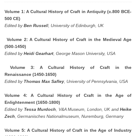
Volume 1: A Cultural History of Craft in Antiquity (c.800 BCE-
500 CE)
Edited by
Ben Russel
l, University of Edinburgh, UK
Volume 2: A Cultural History of Craft in the Medieval Age
(500-1450)
Edited by
Heidi Gearhart
, George Mason University, USA
Volume 3: A Cultural History of Craft in the
Renaissance
(1450-1650)
Edited by
Thomas Max Safley
, University of Pennsylvania, USA
Volume 4: A Cultural History of Craft in the Age of
Enlightenment
(1650-1800)
Edited by
Tessa Murdoch
, V&A Museum, London, UK and
Heike
Zech
, Germanisches Nationalmuseum, Nuremburg, Germany
Volume 5: A Cultural History of Craft in the Age of Industry