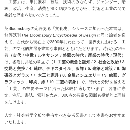
「工芸」は、単に素材、技法、技術のみならず、ジェンダー、階
級、政治、生産、消費と深く結びつきながら、芸術と工業の間で
複雑な歴史を紡いできました。
英Bloomsburyの定評ある「文化史」シリーズに加わった本書は、
好評既刊
The Bloomsbury Encyclopedia of Design
と同じ編者を迎
えて、古代から現在まで2800年にわたって、世界史における「工
芸」の文化的変遷を豊富な事例とともにたどります。時代別の全6
巻
（古代 / 中世 / ルネサンス / 啓蒙の時代 / 産業の時代 / 現代）
は、各巻に共通の章立て
（1. 工芸の概念と認知 / 2. 社会と政治 / 3.
交易と交換 / 4. 繊維、テキスタイル、服飾 / 5. 建築と建設 / 6. 陶
磁器とガラス / 7. 木工と家具 / 8. 金属とジュエリー / 9. 絵画、グ
ラフィック、印刷、紙 / 10. 工芸の表象）
で、時代と分野を越える
「工芸」の主要テーマに沿った比較に適しています。各巻に序
文、注記、書誌、索引を含み、300点の豊富な図版も視覚的に理解
を助けます。
人文・社会科学全般で共有すべき参考図書として本書をおすすめ
いたします。