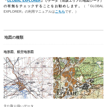
『
GLOBAL EXPLORER
』でデータ（当該エリアの地図シート）
の有無をチェックすることをお勧めします。
（『GLOBAL
EXPLORER』の利用マニュアルは
こちら
です。）
地図の種類
地形図、航空地形図
主な取り扱いデータ