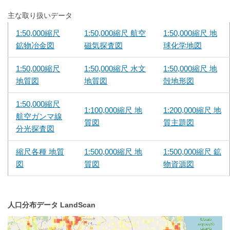
主な取り扱いデータ
1:50,000縮尺
1:50,000縮尺 航空
1:50,000縮尺 地
鉱物冶金図
磁気探査図
球化学地図
1:50,000縮尺
1:50,000縮尺 水文
1:50,000縮尺 地
地質図
地質図
殻地形図
1:50,000縮尺
1:100,000縮尺 地
1:200,000縮尺 地
航空ガンマ線
質図
質主題図
分光探査図
縮尺各種 地質
1:500,000縮尺 地
1:500,000縮尺 鉱
図
質図
物資源図
人口分布データ LandScan