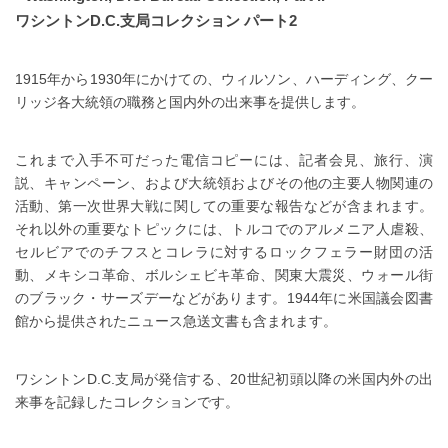
ワシントンD.C.支局コレクション パート2
1915年から1930年にかけての、ウィルソン、ハーディング、クー
リッジ各大統領の職務と国内外の出来事を提供します。
これまで入手不可だった電信コピーには、記者会見、旅行、演
説、キャンペーン、および大統領およびその他の主要人物関連の
活動、第一次世界大戦に関しての重要な報告などが含まれます。
それ以外の重要なトピックには、トルコでのアルメニア人虐殺、
セルビアでのチフスとコレラに対するロックフェラー財団の活
動、メキシコ革命、ボルシェビキ革命、関東大震災、ウォール街
のブラック・サーズデーなどがあります。1944年に米国議会図書
館から提供されたニュース急送文書も含まれます。
ワシントンD.C.支局が発信する、20世紀初頭以降の米国内外の出
来事を記録したコレクションです。