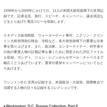
1938年から2009年にかけての、11人の米国大統領政権下の支局記
録です。記者会見、旅行、スピーチ、キャンペーン、議会演説な
どをとりあげた電信コピーを収録します。
ケネディ大統領暗殺、ウォーターゲート事件、ニクソン・クリン
トン大統領弾劾公聴会、冷戦など、各大統領政権下の重要な出来
事を取り上げます。また、政治家、エンターテイナー、科学者そ
の他の重要人物の訃報記事を書くために用意された評伝ファイル
も収録、ガンディ、ジョン・レノンからセザール・チャベスまで
幅広くとりあげています。選挙や選挙キャンペーンについてもと
りあげます。
ワシントンD.C.支局が記録する、米国政治・大統領、国際舞台で
活躍する人物の日々を記録するコレクションです。
Washington, D.C. Bureau Collection, Part II