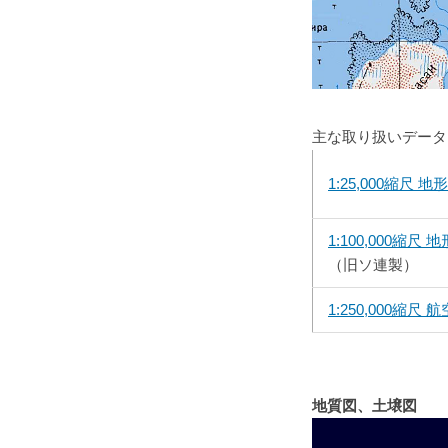
主な取り扱いデータ
1:25,000縮尺 地
1:100,000縮尺 
（旧ソ連製）
1:250,000縮尺
地質図、土壌図