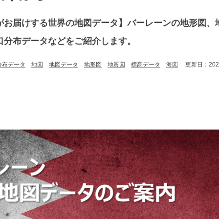
がお届けする世界の地図データ】バーレーンの地形図、
口分布データなどをご紹介します。
分布データ
地図
地図データ
地形図
地質図
標高データ
海図
更新日：2025