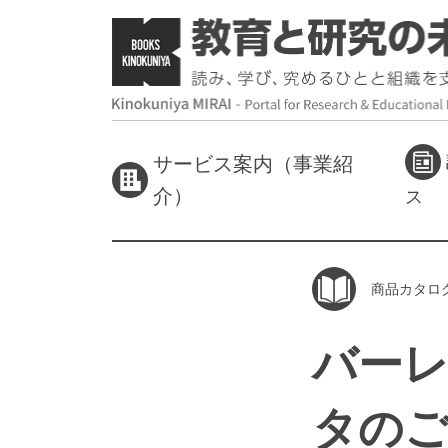
サービス案内（事業紹
介）
ス
商品カタロ
バーレ
タの