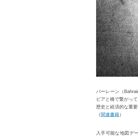
バーレーン（Bah
ビアと橋で繋がって
歴史と経済的な重要
（
関連書籍
）
入手可能な地図デ