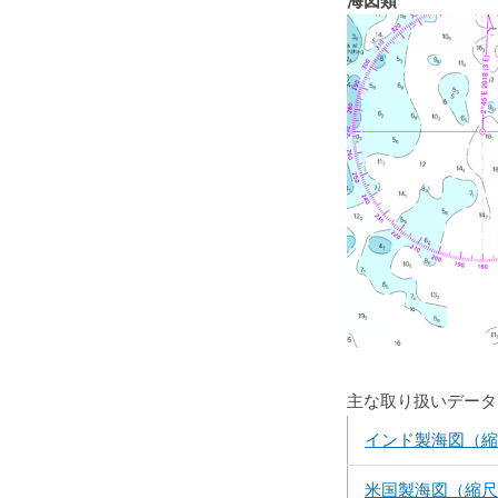
海図類
主な取り扱いデータ
インド製海図（縮
米国製海図（縮尺