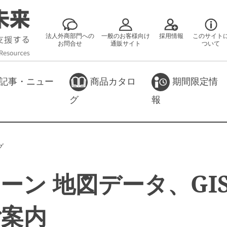
法人外商部門への
一般のお客様向け
採用情報
このサイト
お問合せ
通販サイト
ついて
記事・ニュー
商品カタロ
期間限定情
グ
報
グ
ーン 地図データ、GI
ご案内