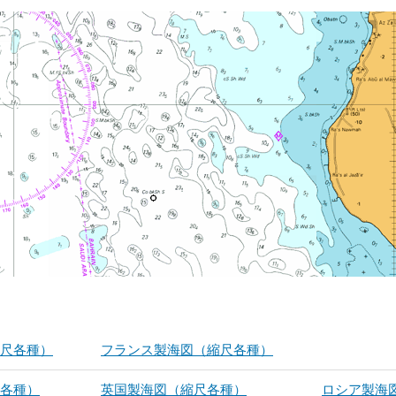
尺各種）
フランス製海図（縮尺各種）
各種）
英国製海図（縮尺各種）
ロシア製海