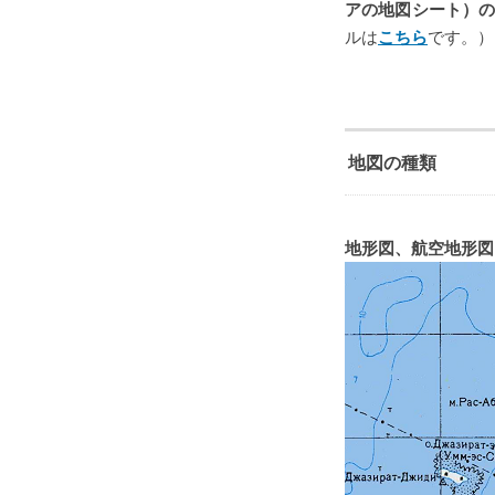
アの地図シート）
ルは
こちら
です。）
地図の種類
地形図、航空地形図