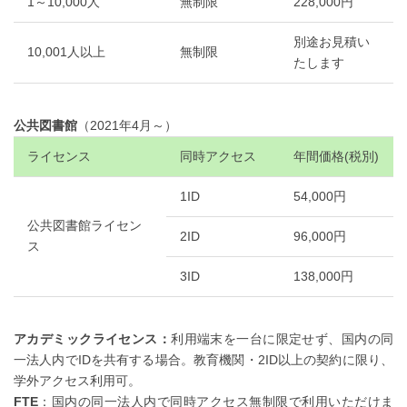
1～10,000人
無制限
228,000円
別途お見積い
10,001人以上
無制限
たします
公共図書館
（2021年4月～）
ライセンス
同時アクセス
年間価格(税別)
1ID
54,000円
公共図書館ライセン
2ID
96,000円
ス
3ID
138,000円
アカデミックライセンス：
利用端末を一台に限定せず、国内の同
一法人内でIDを共有する場合。教育機関・2ID以上の契約に限り、
学外アクセス利用可。
FTE
：国内の同一法人内で同時アクセス無制限で利用いただけま