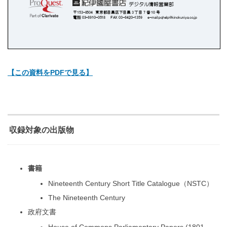
【この資料をPDFで見る】
収録対象の出版物
書籍
Nineteenth Century Short Title Catalogue（NSTC）
The Nineteenth Century
政府文書
House of Commons Parliamentary Papers (1801-