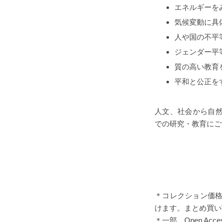
エネルギーを
気候変動に具
人や国の不平
ジェンダー平
質の高い教育
平和と公正を
人文、社会から自然科学
での研究・教育にご
＊コレクション価格設
けます。まとめ買い
＊一部、Open A