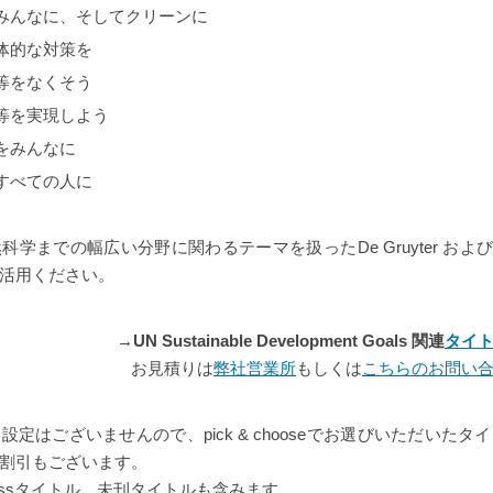
みんなに、そしてクリーンに
体的な対策を
等をなくそう
等を実現しよう
をみんなに
すべての人に
までの幅広い分野に関わるテーマを扱ったDe Gruyter およびBri
活用ください。
→UN Sustainable Development Goals 関連
タイ
お見積りは
弊社営業所
もしくは
こちらのお問い
定はございませんので、pick & chooseでお選びいただいた
割引もございます。
ccessタイトル、未刊タイトルも含みます。