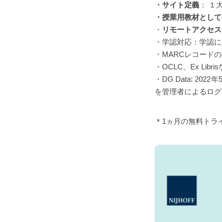
・サイト定義
： １
・授業用教材として
・
リモートアクセス
・学認対応：学認に
・MARCレコード
・OCLC、Ex L
・DG Data: 
を管理者によるログ
＊1ヵ月の無料トラ