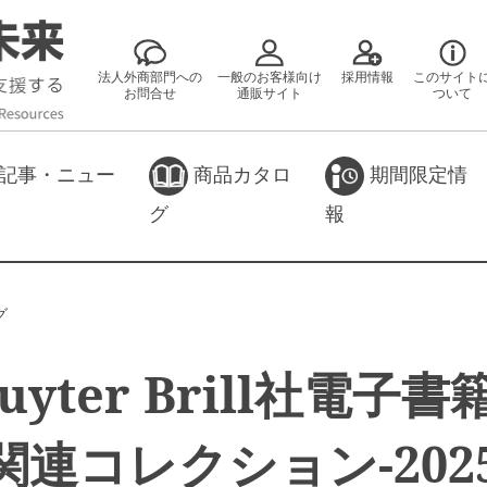
法人外商部門への
一般のお客様向け
採用情報
このサイト
お問合せ
通販サイト
ついて
記事・ニュー
商品カタロ
期間限定情
グ
報
グ
ruyter Brill社電子書
s関連コレクション-202