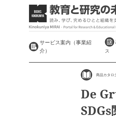
サービス案内（事業紹
介）
ス
商品カタロ
De G
SDG