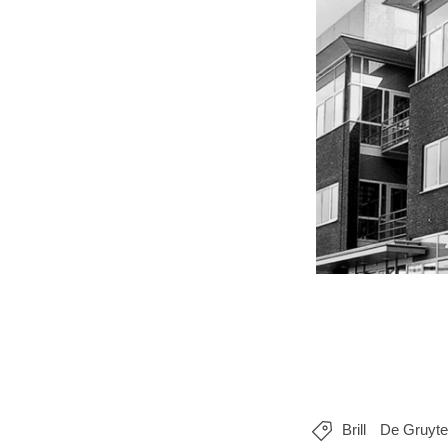
Brill
De Gruyte