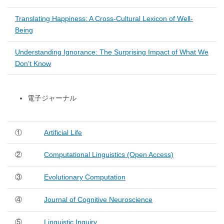
Translating Happiness: A Cross-Cultural Lexicon of Well-
Being
Understanding Ignorance: The Surprising Impact of What We
Don’t Know
電子ジャーナル
①
Artificial Life
②
Computational Linguistics (Open Access)
③
Evolutionary Computation
④
Journal of Cognitive Neuroscience
⑤
Linguistic Inquiry