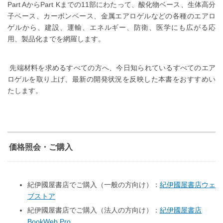
Part A
から
Part K
までの
11
部にわたって、酸化物ベース、生体高分
子ベース、カーボンベース、金属エアロゲルなどの各種のエアロ
ゲルから、建設、運輸、エネルギー、防衛、医学にも広がる応
用、製品化までを網羅します。
先端材料を求めるすべての方へ、今日知られているすべてのエア
ロゲルを取り上げ、最新の開発状況を反映した本書をおすすめい
たします。
価格照会・ご購入
紀伊國屋書店でご購入（一般の方向け）：
紀伊國屋書店ウェ
ブストア
紀伊國屋書店でご購入（法人の方向け）：
紀伊國屋書店
BookWeb Pro