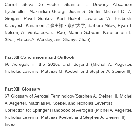
Carroll, Steve De Pooter, Shannan L. Downey, Alexander
Eychmüller, Maximilian Georgi, Justin S. Griffin, Michael D. W.
Grogan, Pavel Gurikov, Karl Hiekel, Lawrence W. Hrubesh,
Kazuyoshi Kanamori 金森主祥・京都大学, Barbara Milow, Ryan T.
Nelson, A. Venkateswara Rao, Marina Schwan, Karunamuni L.
Silva, Marcus A. Worsley, and Shanyu Zhao)
Part XII Conclusions and Outlook
66 Aerogels in the 2020s and Beyond (Michel A. Aegerter,
Nicholas Leventis, Matthias M. Koebel, and Stephen A. Steiner III)
Part XIII Glossary
67 Glossary of Aerogel Terminology(Stephen A. Steiner III, Michel
A. Aegerter, Matthias M. Koebel, and Nicholas Leventis)
Correction to: Springer Handbook of Aerogels (Michel A. Aegerter,
Nicholas Leventis, Matthias Koebel, and Stephen A. Steiner III)
Index