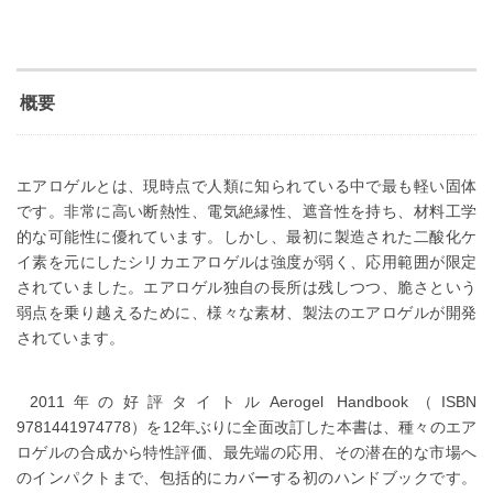
概要
エアロゲルとは
、
現時点で人類に知られている中で最も軽い固体
です。非常に高い断熱性、電気絶縁性、遮音性を持ち
、
材料工学
的な可能性に優れています
。
しかし、最初に製造された二酸化ケ
イ素を元にしたシリカエアロゲルは強度が弱く、応用範囲が限定
されていました。エアロゲル独自の長所は残しつつ、脆さという
弱点を乗り越えるために、様々な素材、製法のエアロゲルが開発
されています。
2011
年の好評タイトル
Aerogel Handbook
（
ISBN
9781441974778
）を
12
年ぶりに全面改訂した本書は、種々のエア
ロゲルの合成から特性評価、最先端の応用、その潜在的な市場へ
のインパクトまで、包括的にカバーする初のハンドブックです。