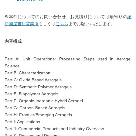
※本件についてのお問い合わせ、お見積りについては最寄りの
紀
伊國屋書店営業所
もしくは
こちら
までお願いいたします。
内容構成
Part A: Unit Operations: Processing Steps used in Aerogel
Science
Part B: Characterization
Part C: Oxide Based Aerogels
Part D: Synthetic Polymer Aerogels
Part E: Biopolymer Aerogels
Part F: Organic-Inorganic Hybrid Aerogel
Part G: Carbon-Based Aerogels
Part H: Frontier/Emerging Aerogels
Part I: Applications
Part J: Commercial Products and Industry Overview
Part K: Recipes and Designs