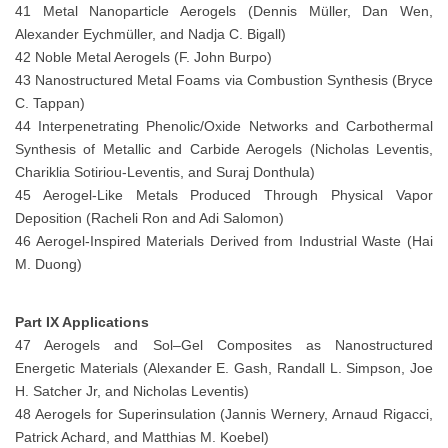
41 Metal Nanoparticle Aerogels (Dennis Müller, Dan Wen,
Alexander Eychmüller, and Nadja C. Bigall)
42 Noble Metal Aerogels (F. John Burpo)
43 Nanostructured Metal Foams via Combustion Synthesis (Bryce
C. Tappan)
44 Interpenetrating Phenolic/Oxide Networks and Carbothermal
Synthesis of Metallic and Carbide Aerogels (Nicholas Leventis,
Chariklia Sotiriou-Leventis, and Suraj Donthula)
45 Aerogel-Like Metals Produced Through Physical Vapor
Deposition (Racheli Ron and Adi Salomon)
46 Aerogel-Inspired Materials Derived from Industrial Waste (Hai
M. Duong)
Part IX Applications
47 Aerogels and Sol–Gel Composites as Nanostructured
Energetic Materials (Alexander E. Gash, Randall L. Simpson, Joe
H. Satcher Jr, and Nicholas Leventis)
48 Aerogels for Superinsulation (Jannis Wernery, Arnaud Rigacci,
Patrick Achard, and Matthias M. Koebel)