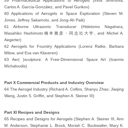
59 Pharmaceutical Applications of Aerogels (Irina Smirnova,
Carlos A. García-González, and Pavel Gurikov)
60 Applications of Aerogels in Space Exploration (Steven M.
Jones, Jeffrey Sakamoto, and Jong-Ah Paik)
61 Airborne Ultrasonic Transducer (Hidetomo Nagahara,
Masahiko Hashimoto橋本雅彦・同志社大学, and Michel A.
Aegerter)
62 Aerogels for Foundry Applications (Lorenz Ratke, Barbara
Milow, and Eva van Klaveren)
63 Aer( )sculpture: A Free-Dimensional Space Art (Ioannis
Michaloudis)
Part X Commercial Products and Industry Overview
64 The Aerogel Industry (Richard A. Collins, Shanyu Zhao, Jiaqing
Wang, Justin S. Griffin, and Stephen A. Steiner III)
Part XI Recipes and Designs
65 Recipes and Designs for Aerogels (Stephen A. Steiner III, Ann
M. Anderson, Stephanie L. Brock, Moriah C. Buckwalter, Mary K.