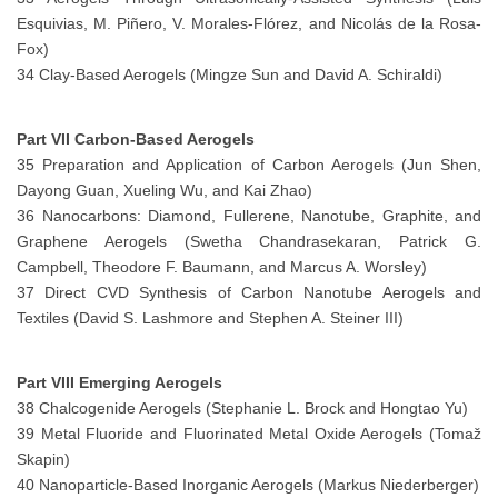
Esquivias, M. Piñero, V. Morales-Flórez, and Nicolás de la Rosa-
Fox)
34 Clay-Based Aerogels (Mingze Sun and David A. Schiraldi)
Part VII Carbon-Based Aerogels
35 Preparation and Application of Carbon Aerogels (Jun Shen,
Dayong Guan, Xueling Wu, and Kai Zhao)
36 Nanocarbons: Diamond, Fullerene, Nanotube, Graphite, and
Graphene Aerogels (Swetha Chandrasekaran, Patrick G.
Campbell, Theodore F. Baumann, and Marcus A. Worsley)
37 Direct CVD Synthesis of Carbon Nanotube Aerogels and
Textiles (David S. Lashmore and Stephen A. Steiner III)
Part VIII Emerging Aerogels
38 Chalcogenide Aerogels (Stephanie L. Brock and Hongtao Yu)
39 Metal Fluoride and Fluorinated Metal Oxide Aerogels (Tomaž
Skapin)
40 Nanoparticle-Based Inorganic Aerogels (Markus Niederberger)