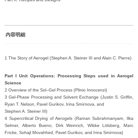
内容明細
1 The Story of Aerogel (Stephen A. Steiner III and Alain C. Pierre)
Part I Unit Operations: Processing Steps used in Aerogel
Science
2 Overview of the Sol–Gel Process (Plinio Innocenzi)
3 Gel-Phase Processing and Solvent Exchange (Justin S. Griffin,
Ryan T. Nelson, Pavel Gurikov, Irina Smirnova, and
Stephen A. Steiner III)
4 Supercritical Drying of Aerogels (Raman Subrahmanyam, Ilka
Selmer, Alberto Bueno, Dirk Weinrich, Wibke Lölsberg, Marc
Fricke, Sohajl Movahhed, Pavel Gurikov, and Irina Smirnova)