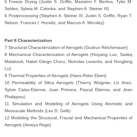
5 Freeze Drying (Justin S. Griffin, Massimo F. Bertino, Tyler M.
Selden, Sylwia M. Członka, and Stephen A. Steiner III)
6 Postprocessing (Stephen A. Steiner III, Justin S. Griffin, Ryan T.
Nelson, Frances I. Hurwitz, and Marcus A. Worsley)
Part II Characterization
7 Structural Characterization of Aerogels (Gudrun Reichenauer)
8 Mechanical Characterization of Aerogels (Huiyang Luo, Sadeq
Malakooti, Habel Gitogo Churu, Nicholas Leventis, and Hongbing
Lu)
9 Thermal Properties of Aerogels (Hans-Peter Ebert)
10 Permeability of Silica Aerogels (Thierry Woignier, Liz Anez,
Sylvie Calas-Etienne, Juan Primera, Pascal Etienne, and Jean
Phalippou)
11 Simulation and Modeling of Aerogels Using Atomistic and
Mesoscale Methods (Lev D. Gelb)
12 Modeling the Structural, Fractal and Mechanical Properties of
Aerogels (Ameya Rege)