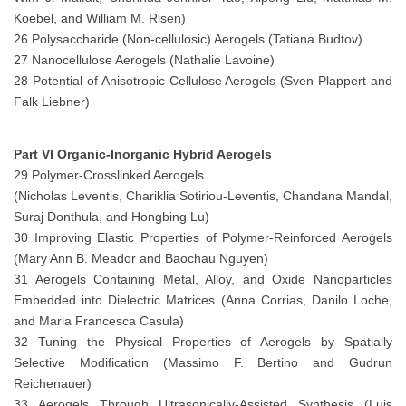
Koebel, and William M. Risen)
26 Polysaccharide (Non-cellulosic) Aerogels (Tatiana Budtov)
27 Nanocellulose Aerogels (Nathalie Lavoine)
28 Potential of Anisotropic Cellulose Aerogels (Sven Plappert and
Falk Liebner)
Part VI Organic-Inorganic Hybrid Aerogels
29 Polymer-Crosslinked Aerogels
(Nicholas Leventis, Chariklia Sotiriou-Leventis, Chandana Mandal,
Suraj Donthula, and Hongbing Lu)
30 Improving Elastic Properties of Polymer-Reinforced Aerogels
(Mary Ann B. Meador and Baochau Nguyen)
31 Aerogels Containing Metal, Alloy, and Oxide Nanoparticles
Embedded into Dielectric Matrices (Anna Corrias, Danilo Loche,
and Maria Francesca Casula)
32 Tuning the Physical Properties of Aerogels by Spatially
Selective Modification (Massimo F. Bertino and Gudrun
Reichenauer)
33 Aerogels Through Ultrasonically-Assisted Synthesis (Luis