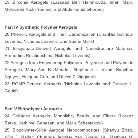
19 Zirconia Aerogels (Lassaad Ben Hammouda, Imen Mejri,
Mohamed Kadri Younes, and Abdelhamid Ghorbel)
Part IV Synthetic Polymer Aerogels
20 Phenolic Aerogels and Their Carbonization (Chariklia Sotiriou-
Leventis, Nicholas Leventis, and Sudhir Mulik)
21 Isocyanate-Derived Aerogels and Nanostructure–Materials
Properties Relationships (Nicholas Leventis)
22 Aerogels from Engineering Polymers: Polyimide and Polyamide
Aerogels (Mary Ann B. Meador, Stephanie L. Vivod, Baochau
Nguyen, Haiquan Guo, and Rocco P. Viggiano)
23 ROMP-Derived Aerogels (Nicholas Leventis and George L.
Gould)
Part V Biopolymer Aerogels
24 Cellulose Aerogels: Monoliths, Beads, and Fibers (Lorenz
Ratke, Kathirvel Ganesan, and Maria Schestakow)
25 Biopolymer-Silica Aerogel Nanocomposites (Shanyu Zhao,
Wim J. Malfait, Chunhua Jennifer Yao, Xipeng Liu, Matthias M.