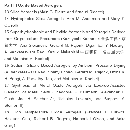
Part III Oxide-Based Aerogels
13 Silica Aerogels (Alain C. Pierre and Arnaud Rigacci)
14 Hydrophobic Silica Aerogels (Ann M. Anderson and Mary K.
Carroll)
15 Superhydrophobic and Flexible Aerogels and Xerogels Derived
from Organosilane Precursors (Kazuyoshi Kanamori 金森主祥・京
都大学, Ana Stojanovic, Gerard M. Pajonk, Digambar Y. Nadargi,
A. Venkateswara Rao, Kazuki Nakanishi 中西和樹・名古屋大学,
and Matthias M. Koebel)
16 Sodium Silicate-Based Aerogels by Ambient Pressure Drying
(A. Venkateswara Rao, Shanyu Zhao, Gerard M. Pajonk, Uzma K.
H. Bangi, A. Parvathy Rao, and Matthias M. Koebel)
17 Synthesis of Metal Oxide Aerogels via Epoxide-Assisted
Gelation of Metal Salts (Theodore F. Baumann, Alexander E.
Gash, Joe H. Satcher Jr, Nicholas Leventis, and Stephen A.
Steiner III)
18 High Temperature Oxide Aerogels (Frances I. Hurwitz,
Haiquan Guo, Richard B. Rogers, Nathaniel Olson, and Anita
Garg)