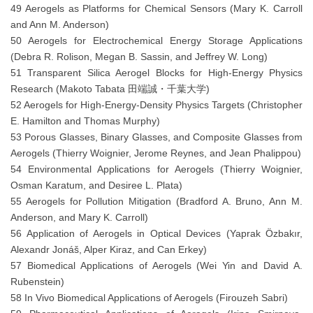
49 Aerogels as Platforms for Chemical Sensors (Mary K. Carroll
and Ann M. Anderson)
50 Aerogels for Electrochemical Energy Storage Applications
(Debra R. Rolison, Megan B. Sassin, and Jeffrey W. Long)
51 Transparent Silica Aerogel Blocks for High-Energy Physics
Research (Makoto Tabata 田端誠・千葉大学)
52 Aerogels for High-Energy-Density Physics Targets (Christopher
E. Hamilton and Thomas Murphy)
53 Porous Glasses, Binary Glasses, and Composite Glasses from
Aerogels (Thierry Woignier, Jerome Reynes, and Jean Phalippou)
54 Environmental Applications for Aerogels (Thierry Woignier,
Osman Karatum, and Desiree L. Plata)
55 Aerogels for Pollution Mitigation (Bradford A. Bruno, Ann M.
Anderson, and Mary K. Carroll)
56 Application of Aerogels in Optical Devices (Yaprak Özbakır,
Alexandr Jonáš, Alper Kiraz, and Can Erkey)
57 Biomedical Applications of Aerogels (Wei Yin and David A.
Rubenstein)
58 In Vivo Biomedical Applications of Aerogels (Firouzeh Sabri)