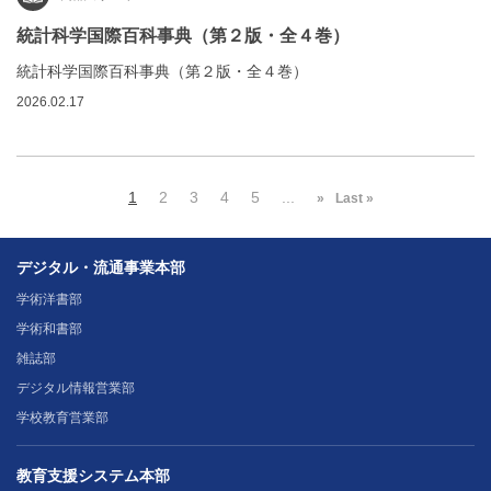
統計科学国際百科事典（第２版・全４巻）
統計科学国際百科事典（第２版・全４巻）
2026.02.17
1
2
3
4
5
...
»
Last »
デジタル・流通事業本部
学術洋書部
学術和書部
雑誌部
デジタル情報営業部
学校教育営業部
教育支援システム本部