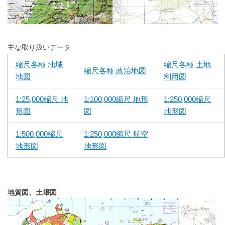
主な取り扱いデータ
縮尺各種 地域
縮尺各種 土地
縮尺各種 政治地図
地図
利用図
1:25,000縮尺 地
1:100,000縮尺 地形
1:250,000縮尺
形図
図
地形図
1:500,000縮尺
1:250,000縮尺 航空
地形図
地形図
地質図、土壌図