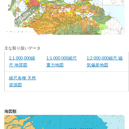
主な取り扱いデータ
1:1,000,000縮
1:1,000,000縮尺
1:2,000,000縮尺 磁
尺 地質図
重力地図
気偏差地図
縮尺各種 天然
資源図
海図類