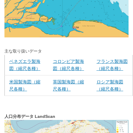
主な取り扱いデータ
ベネズエラ製海
コロンビア製海
フランス製海図
図（縮尺各種）
図（縮尺各種）
（縮尺各種）
米国製海図（縮
英国製海図（縮
ロシア製海図
尺各種）
尺各種）
（縮尺各種）
人口分布データ LandScan