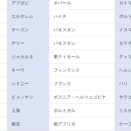
アブダビ
ネパール
カト
エルサレム
ハイチ
ポル
テヘラン
パキスタン
イス
デリー
パキスタン
カラ
ジャカルタ
東ティモール
ディ
キーウ
フィンランド
ヘル
シドニー
フランス
パリ
ピョンヤン
ボスニア・ヘルツェゴビナ
サラ
上海
ポルトガル
リス
南京
南アフリカ
ケー