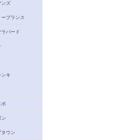
マンズ
トープランス
マラバード
チ
リ
シンキ
エボ
ボン
プタウン