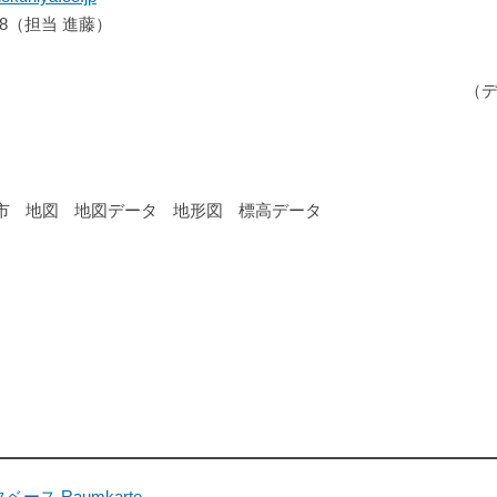
518（担当 進藤）
（
市
地図
地図データ
地形図
標高データ
ス Raumkarte