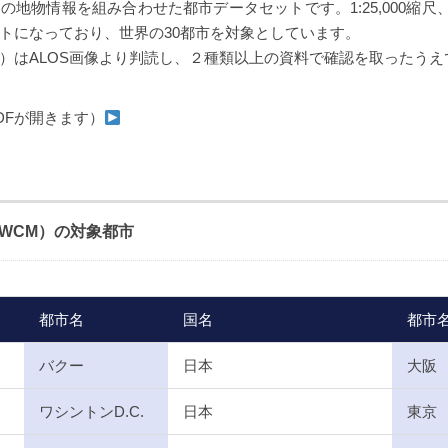
地物情報を組み合わせた都市データセットです。1:25,000縮尺、1:
トになっており、世界の30都市を対象としています。
）はALOS画像より判読し、２種類以上の資料で確認を取ったうえ
Fが開きます）
Map（WCM）の対象都市
都市名
国名
都市
バクー
日本
大阪
ワシントンD.C.
日本
東京