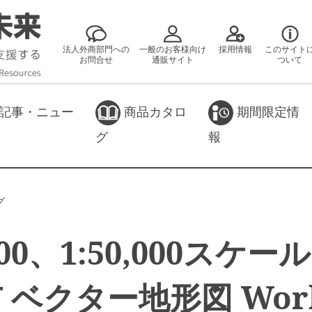
法人外商部門への
一般のお客様向け
採用情報
このサイト
お問合せ
通販サイト
ついて
記事・ニュー
商品カタロ
期間限定情
グ
報
グ
,000、1:50,000スケー
市 ベクター地形図 Wor