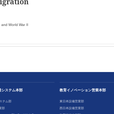
igration
 and World War II
援システム本部
教育イノベーション営業本部
ステム部
東日本設備営業部
業部
西日本設備営業部