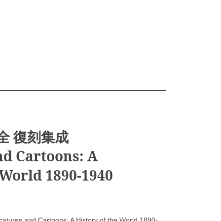
全 復刻集成
nd Cartoons: A
 World 1890-1940
and Cartoons: A History of the World 1890-