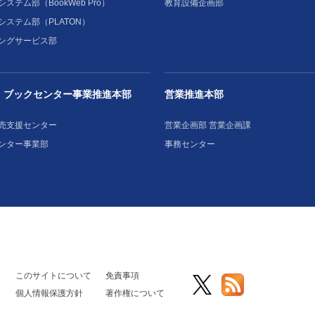
ステム部（BookWeb Pro）
教育設備企画部
システム部（PLATON）
ングサービス部
・ブックセンター事業推進本部
営業推進本部
売支援センター
営業企画部 営業企画課
ンター事業部
事務センター
このサイトについて
免責事項
個人情報保護方針
著作権について