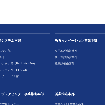
援システム本部
教育イノベーション営業本部
ステム部
東日本設備営業部
業部
西日本設備営業部
ステム部（BookWeb Pro）
教育設備企画部
システム部（PLATON）
ングサービス部
・ブックセンター事業推進本部
営業推進本部
売支援センター
営業企画部 営業企画課