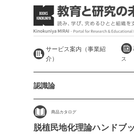
サービス案内（事業紹
介）
ス
認識論
商品カタログ
脱植民地化理論ハンドブ