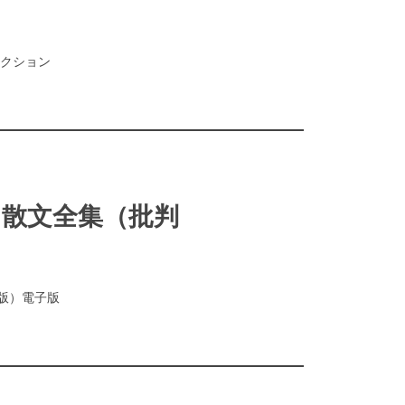
コレクション
ット散文全集（批判
判版）電子版