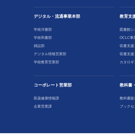
デジタル・流通事業本部
教育支
学術洋書部
図書館シ
学術和書部
OCLC事
雑誌部
収書支援シ
デジタル情報営業部
収書支援
学校教育営業部
カタロギ
コーポレート営業部
教科書
医薬健康情報課
教科書販
企業営業課
ブックセ