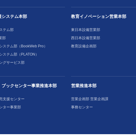
援システム本部
教育イノベーション営業本部
ステム部
東日本設備営業部
業部
西日本設備営業部
ステム部（BookWeb Pro）
教育設備企画部
システム部（PLATON）
ングサービス部
・ブックセンター事業推進本部
営業推進本部
売支援センター
営業企画部 営業企画課
ンター事業部
事務センター