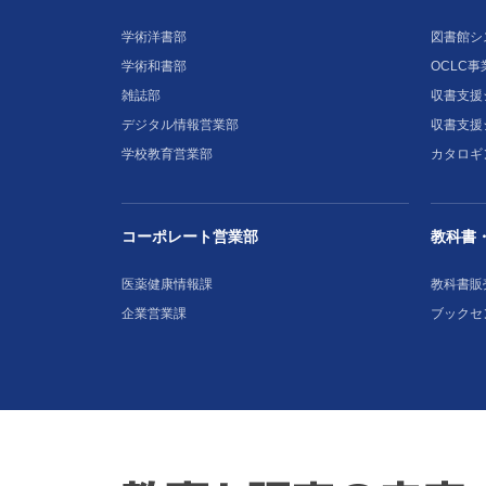
学術洋書部
図書館シ
学術和書部
OCLC事
雑誌部
収書支援シ
デジタル情報営業部
収書支援
学校教育営業部
カタロギ
コーポレート営業部
教科書
医薬健康情報課
教科書販
企業営業課
ブックセ