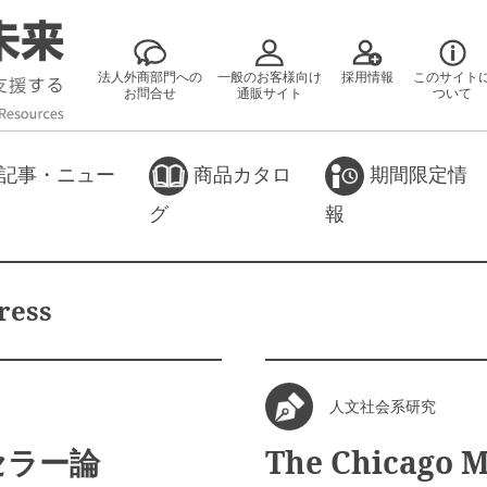
法人外商部門への
一般のお客様向け
採用情報
このサイト
お問合せ
通販サイト
ついて
記事・ニュー
商品カタロ
期間限定情
グ
報
ress
人文社会系研究
セラー論
The Chicago M