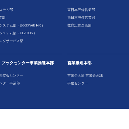
ステム部
東日本設備営業部
業部
西日本設備営業部
ステム部（BookWeb Pro）
教育設備企画部
システム部（PLATON）
ングサービス部
・ブックセンター事業推進本部
営業推進本部
売支援センター
営業企画部 営業企画課
ンター事業部
事務センター