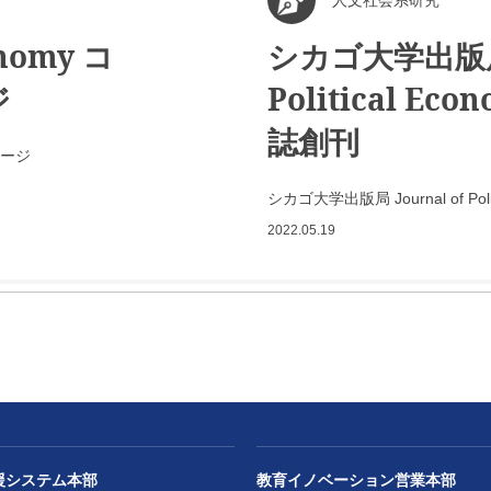
人文社会系研究
conomy コ
シカゴ大学出版局 J
ジ
Political E
誌創刊
ッケージ
シカゴ大学出版局 Journal of Po
2022.05.19
援システム本部
教育イノベーション営業本部