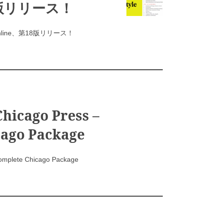
8版リリース！
le Online、第18版リリース！
Chicago Press –
cago Package
Complete Chicago Package