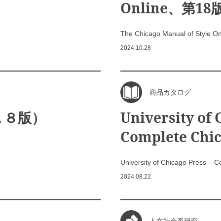
Online、第1
The Chicago Manual of Sty
2024.10.28
商品カタログ
１８版）
University of 
Complete Chi
University of Chicago Press – 
2024.08.22