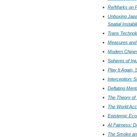
Re/Marks on Po
Unboxing Japa
Spatial Instabil
Trans Technol
Measures and M
Modern Chine
Spheres of Inj
Play It Again, 
Interception: 
Deflating Ment
The Theory of
The World Acco
Epistemic Eco
AI Fairness: D
The Smoke and 