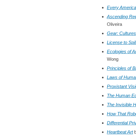
Every America
Ascending Repu
Oliveira
Gear: Cultures
License to Spi
Ecologies of A
Wong
Principles of 
Laws of Human
Proxistant Vis
The Human Edge
The Invisible
How That Rob
Differential Pr
Heartbeat Art