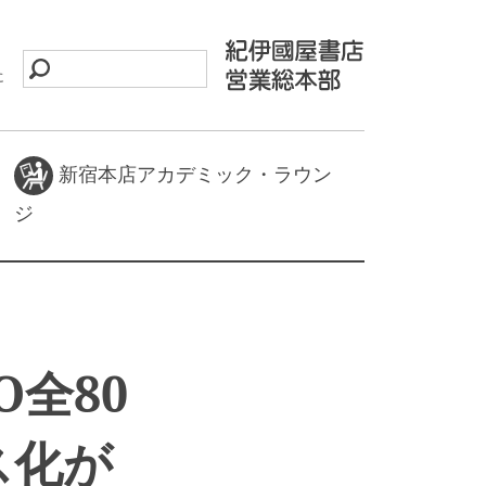
に
新宿本店アカデミック・ラウン
ジ
2O全80
ス化が