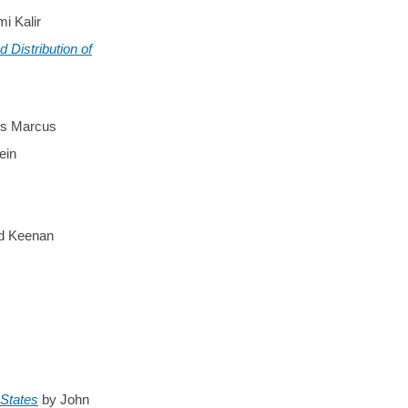
i Kalir
Distribution of
rs Marcus
ein
d Keenan
 States
by John