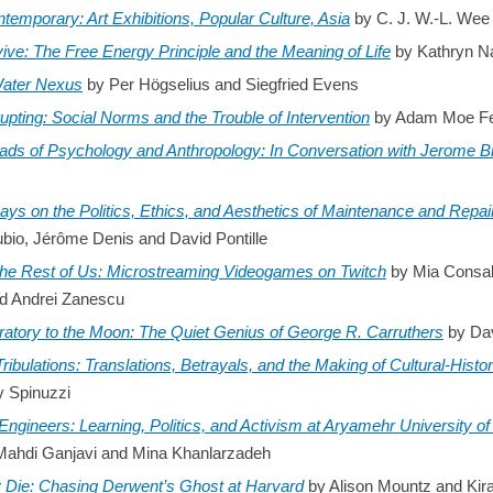
temporary: Art Exhibitions, Popular Culture, Asia
by C. J. W.-L. Wee
vive: The Free Energy Principle and the Meaning of Life
by Kathryn N
Water Nexus
by Per Högselius and Siegfried Evens
upting: Social Norms and the Trouble of Intervention
by Adam Moe Fe
ads of Psychology and Anthropology: In Conversation with Jerome B
ssays on the Politics, Ethics, and Aesthetics of Maintenance and Repai
io, Jérôme Denis and David Pontille
the Rest of Us: Microstreaming Videogames on Twitch
by Mia Consal
d Andrei Zanescu
atory to the Moon: The Quiet Genius of George R. Carruthers
by Dav
ribulations: Translations, Betrayals, and the Making of Cultural-Histori
 Spinuzzi
Engineers: Learning, Politics, and Activism at Aryamehr University o
 Mahdi Ganjavi and Mina Khanlarzadeh
 Die: Chasing Derwent’s Ghost at Harvard
by Alison Mountz and Kira