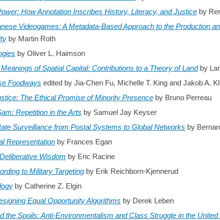
wer: How Annotation Inscribes History, Literacy, and Justice
by Rem
nese Videogames: A Metadata-Based Approach to the Production and 
ity
by Martin Roth
ogies
by Oliver L. Haimson
eanings of Spatial Capital: Contributions to a Theory of Land
by La
se Foodways
edited by Jia-Chen Fu, Michelle T. King and Jakob A. Kl
ustice: The Ethical Promise of Minority Presence
by Bruno Perreau
Sam: Repetition in the Arts
by Samuel Jay Keyser
State Surveillance from Postal Systems to Global Networks
by Bernar
al Representation
by Frances Egan
 Deliberative Wisdom
by Eric Racine
rding to Military Targeting
by Erik Reichborn-Kjennerud
logy
by Catherine Z. Elgin
esigning Equal Opportunity Algorithms
by Derek Leben
the Spoils: Anti-Environmentalism and Class Struggle in the United