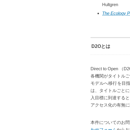
Hultgren
The Ecology Po
D2Oとは
Direct to Ope
各機関がタイトルご
モデルへ移行を目指
は、タイトルごとに
入目標に到達すると
アクセス化の有無に
本件についてのお問
わせフォーム
からお