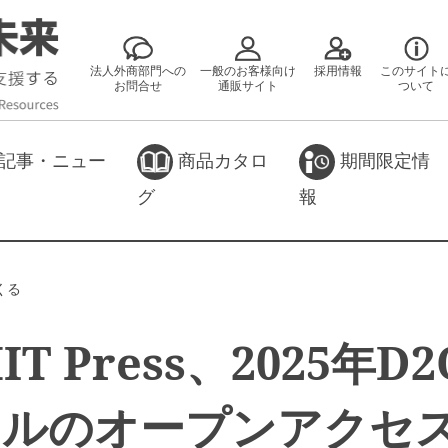
法人外商部門への
一般のお客様向け
採用情報
このサイト
お問合せ
通販サイト
ついて
記事・ニュー
商品カタロ
期間限定情
グ
報
くる
MIT Press、2025年D
トルのオープンアクセ