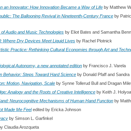
n an Innovator: How Innovation Became a Way of Life
by Matthew Wi
blic: The Ballooning Revival in Nineteenth-Century France
by Patri
 of Audio and Music Technologies
by Eliot Bates and Samantha Benn
ll: Where Dry Devices Meet Liquid Lives
by Rachel Plotnick
rtistic Practice: Rethinking Cultural Economies through Art and Tech
Biological Autonomy, a new annotated edition
by Francisco J. Varela
 Behavior: Steps Toward Hard Science
by Donald Pfaff and Sandr
ion: Motion, Navigation, Scale
by Synne Tollerud Bull and Dragan Mile
: Analogy and the Roots of Creative Intelligence
by Keith J. Holyo
 Hand: Neurocognitive Mechanisms of Human Hand Function
by Matth
ot Made Me Feel
edited by Ericka Johnson
ivacy
by Simson L. Garfinkel
by Claudia Arozqueta