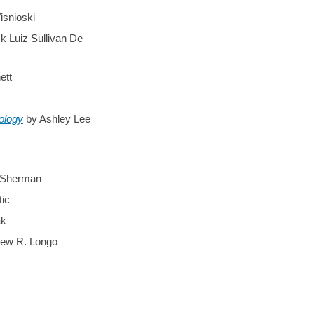
snioski
ck Luiz Sullivan De
ett
nology
by Ashley Lee
a Sherman
tic
ak
ew R. Longo