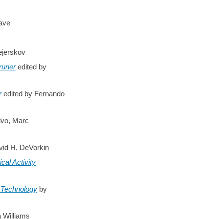
ave
jerskov
runer
edited by
r
edited by Fernando
vo, Marc
id H. DeVorkin
cal Activity
f Technology
by
 Williams