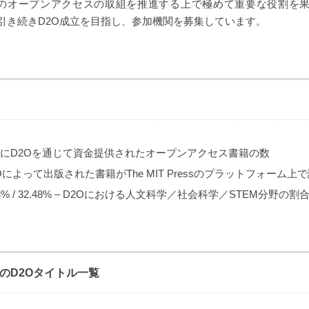
Pressのオープンアクセスの取組を推進する上で極めて重要な役割を果た
6年も引き続きD2O成立を目指し、参加機関を募集しています。
までにD2Oを通じて資金提供されたオープンアクセス書籍の数
– D2Oによって出版された書籍がThe MIT Pressのプラットフォーム
54.78% / 32.48% – D2Oにおける人文科学／社会科学／STEM分野の割
定のD2Oタイトル一覧