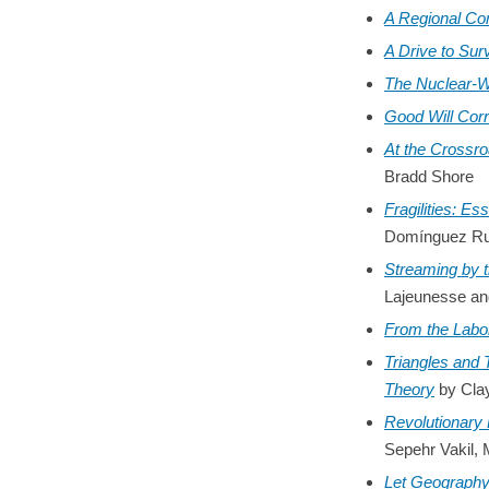
A Regional Con
A Drive to Sur
The Nuclear-
Good Will Corr
At the Crossro
Bradd Shore
Fragilities: E
Domínguez Rub
Streaming by 
Lajeunesse an
From the Labor
Triangles and T
Theory
by Clay
Revolutionary 
Sepehr Vakil,
Let Geography