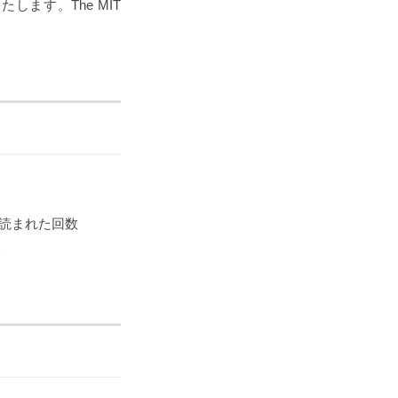
します。The MIT
上で読まれた回数
合