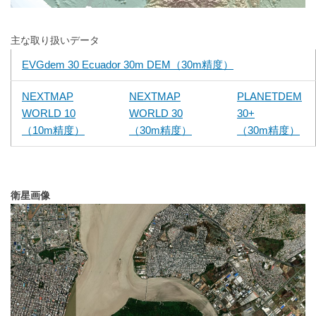
主な取り扱いデータ
EVGdem 30 Ecuador 30m DEM（30m精度）
NEXTMAP
NEXTMAP
PLANETDEM
WORLD 10
WORLD 30
30+
（10m精度）
（30m精度）
（30m精度）
衛星画像