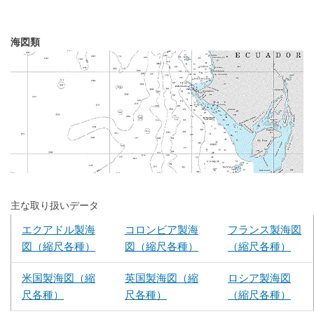
海図類
主な取り扱いデータ
エクアドル製海
コロンビア製海
フランス製海図
図（縮尺各種）
図（縮尺各種）
（縮尺各種）
米国製海図（縮
英国製海図（縮
ロシア製海図
尺各種）
尺各種）
（縮尺各種）