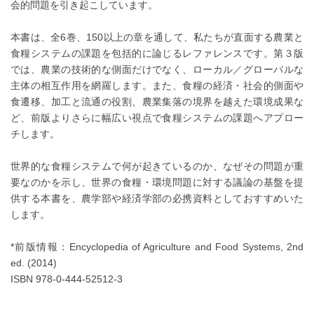
会的問題を引き起こしています。
本書は、全6巻、150以上の章を通して、私たちが直面する農業と
食糧システムの課題を包括的に論じるレファレンスです。第３版
では、農業の技術的な側面だけでなく、ローカル／グローバルな
主体の相互作用を網羅します。また、食糧の経済・社会的側面や
食遷移、加工と流通の役割、農業集落の境界を越えた環境成果な
ど、前版よりさらに幅広い視点で食糧システムの課題へアプロー
チします。
世界的な食糧システムで何が起きているのか、なぜその問題が重
要なのかを示し、世界の食糧・環境問題に対する議論の基盤を提
供する本書を、農学部や経済学部の必携資料としておすすめいた
します。
*前版情報：Encyclopedia of Agriculture and Food Systems, 2nd
ed. (2014)
ISBN 978-0-444-52512-3