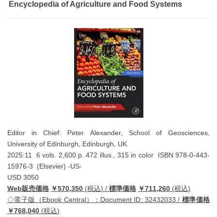
Encyclopedia of Agriculture and Food Systems
Editor in Chief: Peter Alexander, School of Geosciences,
University of Edinburgh, Edinburgh, UK
2025:11 6 vols. 2,600 p. 472 illus., 315 in color ISBN 978-0-443-
15976-3 (Elsevier) -US-
USD 3050
Web
販売価格
￥
570,350
(
税込
) /
標準価格
￥
711,260
(
税込
)
◇電子版（
Ebook Central
）：
Document ID: 32432033 /
標準価格
￥
768,040
(
税込
)