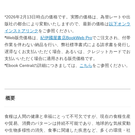
*2026年2月13日時点の価格です。実際の価格は、為替レートや出
版社の都合により変動いたしますので、最新の価格は
以下オンラ
インストアリンク
をご参照ください。
*
Web販売価格は、
紀伊國屋書店BookWeb Pro
でご注文され、付帯
作業を伴わない納品を行い、弊社標準書式による請求書を発行し
遅滞なくお支払いただく場合、あるいは、クレジットカードでお
支払いいただく場合に適用される販売価格です。
*
Ebook Centralの詳細につきましては、
こちら
をご参照ください。
概要
食糧は人間の健康と幸福にとって不可欠ですが、現在の食糧生産
や貿易、消費のパターンは持続不可能であり、地球的な気候変動
や生物多様性の消失、食事に関連した疾患など、多くの環境・社