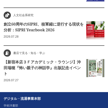
人文社会系研究
創立60周年のSIPRI、核軍縮に逆行する現状を
分析：SIPRI Yearbook 2026
2026.07.28
書店で見る・知る・学ぶ
【新宿本店３Ｆアカデミック・ラウンジ】沖
田瑞穂『怖い親子の神話学』出版記念イベン
ト
2026.07.27
デジタル・流通事業本部
学術洋書部