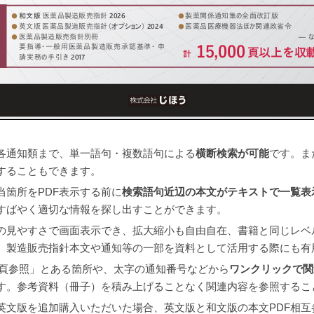
各通知類まで、単一語句・複数語句による
横断検索が可能
です。ま
することもできます。
当箇所をPDF表示する前に
検索語句近辺の本文がテキストで一覧表
すばやく適切な情報を探し出すことができます。
の見やすさで画面表示でき、拡大縮小も自由自在、書籍と同じレベ
、製造販売指針本文や通知等の一部を資料として活用する際にも有
○頁参照」とある箇所や、太字の通知番号などから
ワンクリックで関
す。参考資料（冊子）を積み上げることなく関連内容を参照するこ
英文版を追加購入いただいた場合、英文版と和文版の本文PDF相互