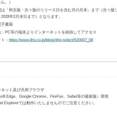
せん。）
間は「和文版・次々版のリリース日を含む月の月末」まで（次々版リリ
2028年2月末日まで）となります。
電子書籍
法：PC等の端末よりインターネットを経由してアクセス
イト：
https://www.jiho.co.jp/blogs/jiho-select/520007_08
ーネット及び汎用ブラウザ
soft Edge、Google Chrome、FireFox、Safari等の最新版）環境
ernet Explorerでは動作いたしませんのでご注意ください。