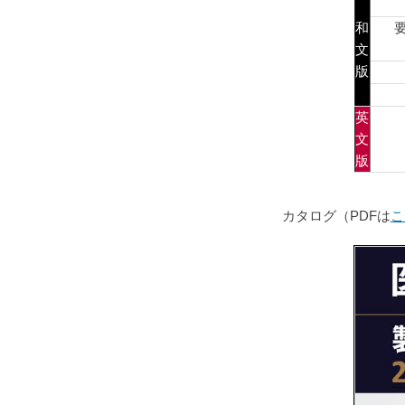
和
文
版
英
文
版
カタログ（PDFは
こ