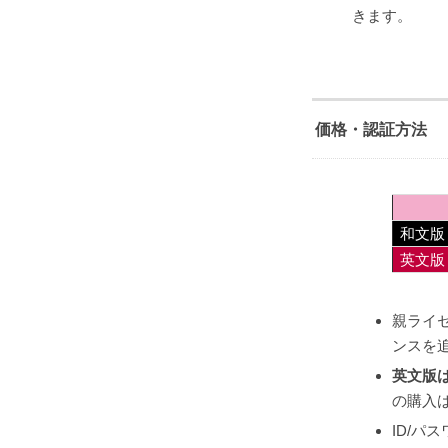
きます。
価格・認証方法
和文版
英文版
親ライ
ンスを
英文版
の購入
ID/パ