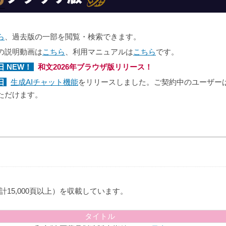
ら
、過去版の一部を閲覧・検索できます。
の説明動画は
こちら
、利用マニュアルは
こちら
です。
0日 NEW！
和文2026年ブラウザ版
リリース！
9日
生成AIチャット機能
をリリースしました。ご契約中のユーザー
ただけます。
15,000頁以上）を収載しています。
タイトル