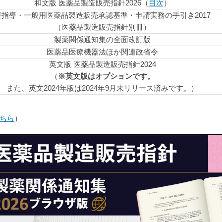
和文版 医薬品製造販売指針2026（
目次
）
要指導・一般用医薬品製造販売承認基準・申請実務の手引き2017
（医薬品製造販売指針別冊）
製薬関係通知集の全面改訂版
医薬品医療機器法ほか関連政省令
英文版 医薬品製造販売指針2024
（
※英文版はオプションです。
また、英文2024年版は2024年9月末リリース済みです。）
ちら
）