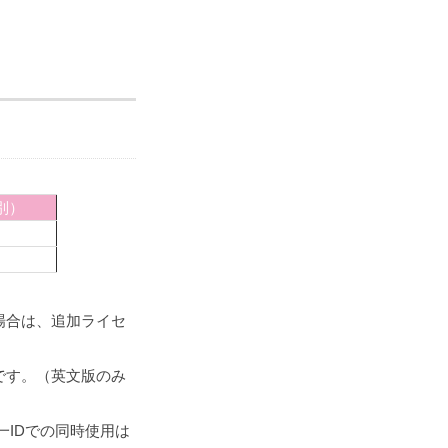
別）
場合は、追加ライセ
です。（英文版のみ
一IDでの同時使用は