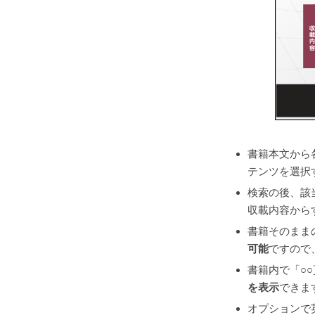
書籍本文から
テンツを選択
検索の後、該
収載内容から
書籍そのまま
可能
ですので
書籍内で「○
を表示
できま
オプションで