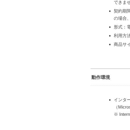
できま
契約期
の場合、
形式：
利用方
商品サ
動作環境
インタ
（Micro
※ Int