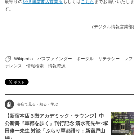
最寄りの
紀伊國屋書店営業所
もしくは
こちら
までお願いいたしま
す。
(デジタル情報営業部)
Wikipedia
パスファインダー
ポータル
リテラシー
レフ
ァレンス
情報検索
情報資源
書店で見る・知る・学ぶ
【新宿本店３階アカデミック・ラウンジ】中
公新書『軍都を歩く』刊行記念 清水亮先生×塚
田修一先生 対談「ぶらり軍都語り：新宿戸山
編」