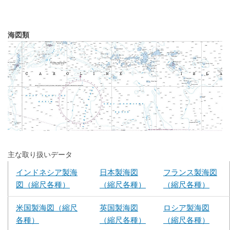
海図類
主な取り扱いデータ
インドネシア製海
日本製海図
フランス製海図
図（縮尺各種）
（縮尺各種）
（縮尺各種）
米国製海図（縮尺
英国製海図
ロシア製海図
各種）
（縮尺各種）
（縮尺各種）