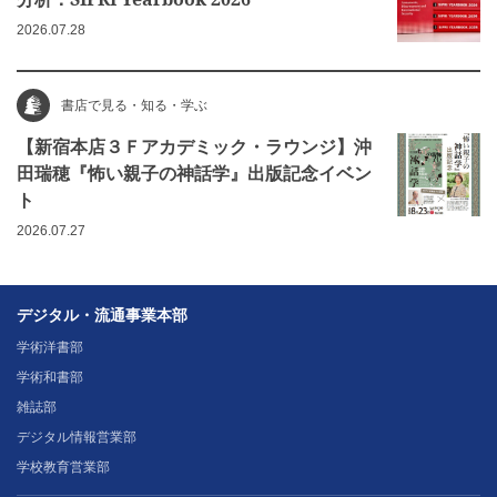
2026.07.28
書店で見る・知る・学ぶ
【新宿本店３Ｆアカデミック・ラウンジ】沖
田瑞穂『怖い親子の神話学』出版記念イベン
ト
2026.07.27
デジタル・流通事業本部
学術洋書部
学術和書部
雑誌部
デジタル情報営業部
学校教育営業部