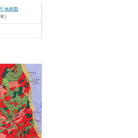
0縮尺 地形図
77年）