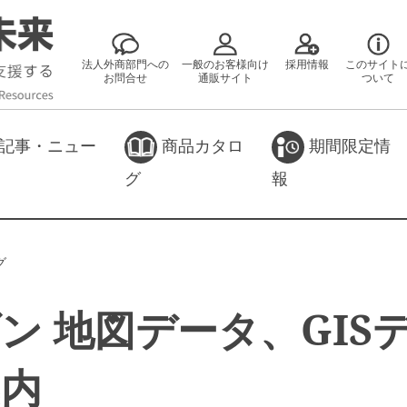
法人外商部門への
一般のお客様向け
採用情報
このサイト
お問合せ
通販サイト
ついて
記事・ニュー
商品カタロ
期間限定情
グ
報
グ
ン 地図データ、GIS
案内