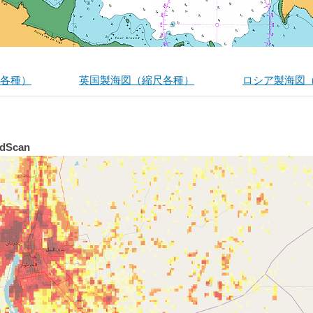
各種）
英国製海図（縮尺各種）
ロシア製海図
Scan