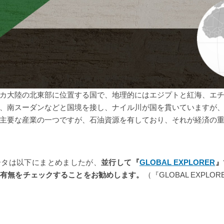
カ大陸の北東部に位置する国で、地理的にはエジプトと紅海、エ
、南スーダンなどと国境を接し、ナイル川が国を貫いていますが
主要な産業の一つですが、石油資源を有しており、それが経済の
ータは以下にまとめましたが、
並行して『
GLOBAL EXPLORER
』
の有無をチェックすることをお勧めします。
（『GLOBAL EXPL