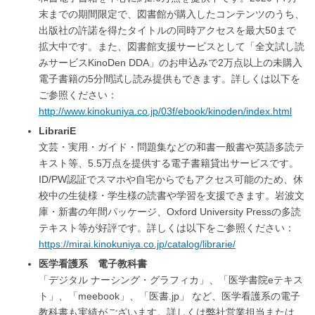
末までの期間限定で、図書館が購入したコンテンツのうち、
出版社の許諾を得たタイトルの同時アクセスを最大50まで
拡大中です。また、図書館支援サービスとして「全文試し読
みサービスKinoDen DDA」のお申込みで2万点以上の未購入
電子書籍の5分間試し読み提供もできます。詳しくは以下を
ご参照ください：
http://www.kinokuniya.co.jp/03f/ebook/kinoden/index.html
LibrariE
文芸・実用・ガイド・問題集などの和書一般書や英語多読テ
キスト等、5.5万点を提供する電子書籍貸出サービスです。
ID/PW認証でスマホや自宅からでもアクセス可能のため、休
校中の生徒様・学生様の読書や学習を支援できます。岩波文
庫・新書の年間パッケージ、Oxford University Pressの多読
テキスト等が好評です。詳しくは以下をご参照ください：
https://mirai.kinokuniya.co.jp/catalog/librarie/
医学看護系 電子教科書
「デジタル ナーシング・グラフィカ」、「医学書院eテキス
ト」、「meebook」、「医書.jp」 など、医学看護系の電子
教科書も実績がございます。詳しくは弊社営業担当または