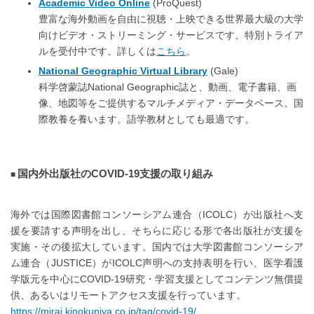
Academic Video Online
(ProQuest)
豊富な海外動画を自由に視聴・上映できる世界最大級の大学
向けビデオ・ストリーミング・サービスです。特別トライア
ルを受付中です。詳しくは
こちら
。
National Geographic Virtual Library
(Gale)
科学啓蒙誌National Geographic誌と、動画、電子書籍、画
像、地図等をご提供するマルチメディア・データベース。国
際教養を養います。語学教材としても最適です。
国内外出版社のCOVID-19支援の取り組み
海外では国際図書館コンソーシアム連合（ICOLC）が出版社へ支
援を要請する声明を出し、そちらに応じる形で各出版社が支援を
実施・その後拡大しています。国内では大学図書館コンソーシア
ム連合（JUSTICE）がICOLC声明への支持表明を行い、医学看護
学版元を中心にCOVID-19研究・学習支援としてコンテンツ無償提
供、あるいはリモートアクセス支援を行っています。
https://mirai.kinokuniya.co.jp/tag/covid-19/