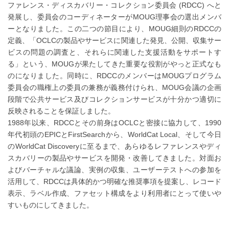
ファレンス・ディスカバリー・コレクション委員会 (RDCC) へと
発展し、委員会のコーディネーターがMOUG理事会の選出メンバ
ーとなりました。この二つの節目により、MOUG細則のRDCCの
定義、「OCLCの製品やサービスに関連した発見、公開、収集サー
ビスの問題の調査と、それらに関連した支援活動をサポートす
る」という、MOUGが果たしてきた重要な役割がやっと正式なも
のになりました。同時に、RDCCのメンバーはMOUGプログラム
委員会の職権上の委員の兼務が義務付けられ、MOUG会議の企画
段階で公共サービス及びコレクションサービスが十分かつ適切に
反映されることを保証しました。
1988年以来、RDCCとその前身はOCLCと密接に協力して、1990
年代初頭のEPICとFirstSearchから、WorldCat Local、そして今日
のWorldCat Discoveryに至るまで、あらゆるレファレンスやディ
スカバリーの製品やサービスを開発・改善してきました。対面お
よびバーチャルな議論、実例の収集、ユーザーテストへの参加を
活用して、RDCCは具体的かつ明確な推奨事項を提案し、レコード
表示、ラベル作成、ファセット構成をより利用者にとって使いや
すいものにしてきました。