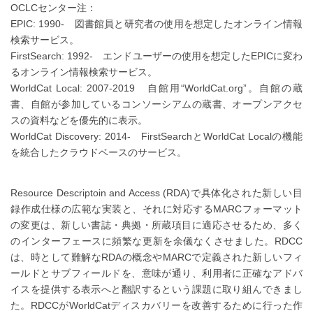
OCLCセンター注：
EPIC: 1990- 図書館員と研究者の使用を想定したオンライン情報
検索サービス。
FirstSearch: 1992- エンドユーザーの使用を想定したEPICに変わ
るオンライン情報検索サービス。
WorldCat Local: 2007-2019 自館用“WorldCat.org”。自館の蔵
書、自館が参加しているコンソーシアムの蔵書、オープンアクセ
スの資料などを優先的に表示。
WorldCat Discovery: 2014- FirstSearchとWorldCat Localの機能
を統合したクラウドベースのサービス。
Resource Descriptoin and Access (RDA)で具体化された新しい目
録作成仕様の広範な実装と、それに対応するMARCフォーマット
の変更は、新しい書誌・典拠・所蔵項目に適応させるため、多く
のインターフェースに頻繁な更新を余儀なくさせました。RDCC
は、時として難解なRDAの概念やMARCで定義された新しいフィ
ールドとサブフィールドを、意味が通り、利用者に正確なアドバ
イスを提供する表示へと翻訳するという課題に取り組んできまし
た。RDCCがWorldCatディスカバリーを改善するために行った作