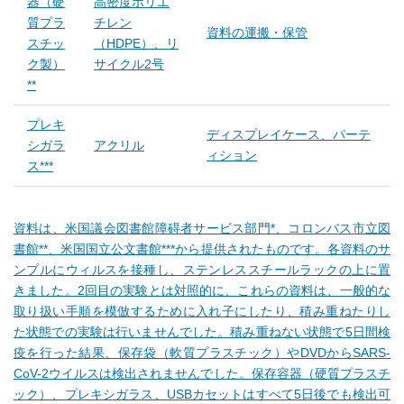
器（硬
高密度ポリエ
質プラ
チレン
資料の運搬・保管
スチッ
（HDPE）、リ
ク製）
サイクル2号
**
プレキ
ディスプレイケース、パーテ
シガラ
アクリル
ィション
ス***
資料は、米国議会図書館障碍者サービス部門*、コロンバス市立図
書館**、米国国立公文書館***から提供されたものです。各資料のサ
ンプルにウィルスを接種し、ステンレススチールラックの上に置
きました。2回目の実験とは対照的に、これらの資料は、一般的な
取り扱い手順を模倣するために入れ子にしたり、積み重ねたりし
た状態での実験は行いませんでした。積み重ねない状態で5日間検
疫を行った結果、保存袋（軟質プラスチック）やDVDからSARS-
CoV-2ウイルスは検出されませんでした。保存容器（硬質プラスチ
ック）、プレキシガラス、USBカセットはすべて5日後でも検出可