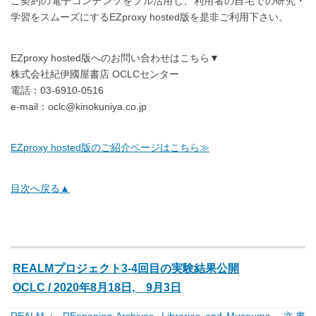
ご契約の電子コンテンツをフル活用し、利用者の自宅での研究・
学習をスムーズにするEZproxy hosted版を是非ご利用下さい。
EZproxy hosted版へのお問い合わせはこちら▼
株式会社紀伊國屋書店 OCLCセンター
電話：03-6910-0516
e-mail：oclc@kinokuniya.co.jp
EZproxy hosted版のご紹介ページはこちら≫
目次へ戻る▲
REALMプロジェクト3-4回目の実験結果公開
OCLC / 2020年8月18日, 9月3日
REALM： REopening Archives, Libraries and Museums 文書