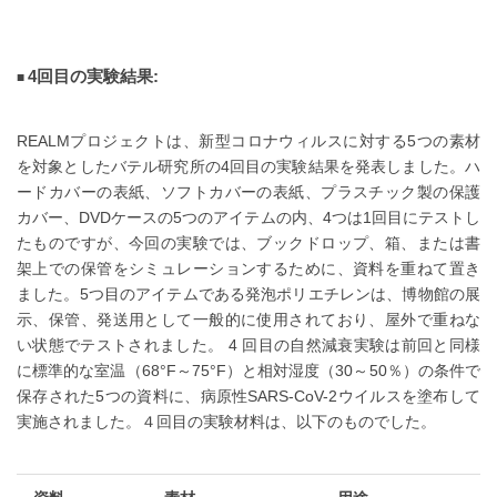
4回目の実験結果:
REALMプロジェクトは、新型コロナウィルスに対する5つの素材
を対象としたバテル研究所の4回目の実験結果を発表しました。ハ
ードカバーの表紙、ソフトカバーの表紙、プラスチック製の保護
カバー、DVDケースの5つのアイテムの内、4つは1回目にテストし
たものですが、今回の実験では、ブックドロップ、箱、または書
架上での保管をシミュレーションするために、資料を重ねて置き
ました。5つ目のアイテムである発泡ポリエチレンは、博物館の展
示、保管、発送用として一般的に使用されており、屋外で重ねな
い状態でテストされました。 4 回目の自然減衰実験は前回と同様
に標準的な室温（68°F～75°F）と相対湿度（30～50％）の条件で
保存された5つの資料に、病原性SARS-CoV-2ウイルスを塗布して
実施されました。４回目の実験材料は、以下のものでした。