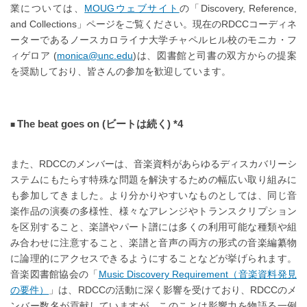
業については、
MOUGウェブサイト
の「Discovery, Reference,
and Collections」ページをご覧ください。現在のRDCCコーディネ
ーターであるノースカロライナ大学チャペルヒル校のモニカ・フ
ィゲロア (
monica@unc.edu
)は、図書館と司書の双方からの提案
を奨励しており、皆さんの参加を歓迎しています。
The beat goes on (ビートは続く) *4
また、RDCCのメンバーは、音楽資料があらゆるディスカバリーシ
ステムにもたらす特殊な問題を解決するための幅広い取り組みに
も参加してきました。より分かりやすいなものとしては、同じ音
楽作品の演奏の多様性、様々なアレンジやトランスクリプション
を区別すること、楽譜やパート譜には多くの利用可能な種類や組
み合わせに注意すること、楽譜と音声の両方の形式の音楽編纂物
に論理的にアクセスできるようにすることなどが挙げられます。
音楽図書館協会の「
Music Discovery Requirement（音楽資料発見
の要件）
」は、RDCCの活動に深く影響を受けており、RDCCのメ
ンバー数名が貢献していますが、このことは影響力を物語る一例