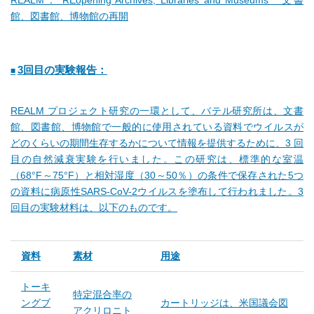
館、図書館、博物館の再開
3回目の実験報告：
REALM プロジェクト研究の一環として、バテル研究所は、文書
館、図書館、博物館で一般的に使用されている資料でウイルスが
どのくらいの期間生存するかについて情報を提供するために、3 回
目の自然減衰実験を行いました。この研究は、標準的な室温
（68°F～75°F）と相対湿度（30～50％）の条件で保存された5つ
の資料に病原性SARS-CoV-2ウイルスを塗布して行われました。3
回目の実験材料は、以下のものです。
資料
素材
用途
トーキ
特定混合率の
ングブ
カートリッジは、米国議会図
アクリロニト