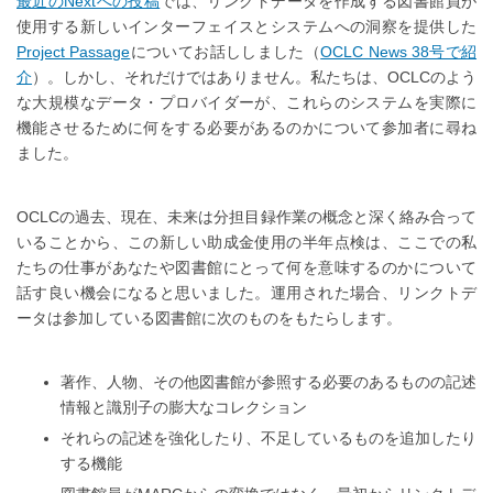
最近のNextへの投稿
では、リンクトデータを作成する図書館員が
使用する新しいインターフェイスとシステムへの洞察を提供した
Project Passage
についてお話ししました（
OCLC News 38号で紹
介
）。しかし、それだけではありません。私たちは、OCLCのよう
な大規模なデータ・プロバイダーが、これらのシステムを実際に
機能させるために何をする必要があるのかについて参加者に尋ね
ました。
OCLCの過去、現在、未来は分担目録作業の概念と深く絡み合って
いることから、この新しい助成金使用の半年点検は、ここでの私
たちの仕事があなたや図書館にとって何を意味するのかについて
話す良い機会になると思いました。運用された場合、リンクトデ
ータは参加している図書館に次のものをもたらします。
著作、人物、その他図書館が参照する必要のあるものの記述
情報と識別子の膨大なコレクション
それらの記述を強化したり、不足しているものを追加したり
する機能