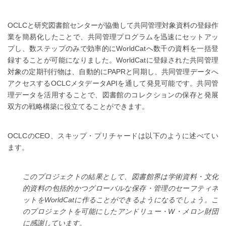
OCLCと研究図書館センターが協働して共同管理対象資料の登録作
業を簡易化したことで、共同管理プログラムを迅速にセットアッ
プし、数ステップのみで効率的にWorldCatへ数千の資料を一括登
録することが可能になりました。WorldCatに登録された共同管理
対象の定期刊行物は、自動的にPAPRと同期し、共同管理データへ
アクセスするOCLCメタデータAPIを通して発見可能です。共同管
理データを活用することで、図書館のコレクションの保存と発展
双方の戦略構築に役立てることができます。
OCLCのCEO、スキップ・プリチャードは以下のように述べてい
ます。
このプロジェクトの結果として、図書館界は学術資料・文化
的資料の包括的かつグローバルな保存・管理のセーフティネ
ットをWorldCatに作ることができるようになるでしょう。こ
のプロジェクトを可能にしたアンドリュー・W・メロン財団
に感謝しています。