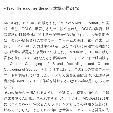
1976: Here comes the sun (太陽が昇る) *2
MOUGは、1976年に出版された「Music: A MARC Format」の実
践に際し、OCLCに助言するために設立された、OCLCの楽譜、録
音資料の目録作成に関する作業部会が起源です。この作業部会
は、楽譜や録音資料の書誌ワークフォームの設計、索引作成、目
録カードの印刷、入力基準の制定、及びそれらに関連する問題な
どの大量の課題を引き受けていました。1976年から1977年に移り
変わる前に、OCLCはなんとか音楽MARCフォーマットの独自版を
「On-line Cataloging of Sound Recordings and On-line
Cataloging of Scores」という形で出版し、この2つの書誌フォー
マットを実装していました。アメリカ議会図書館自体が楽譜や録
音資料のMARCレコード作成を開始するのは1984年3月になってか
らです。
その起源から推測されるように、MOUGは、初期の頃から、目録
作成者優位の組織と見られてきました。しかし、MOUGは1981年
には早々とWorldCatの音楽リファレンスとしての利用を話題にし
始めていました。そして1988年には音楽レファレンスと発見の先