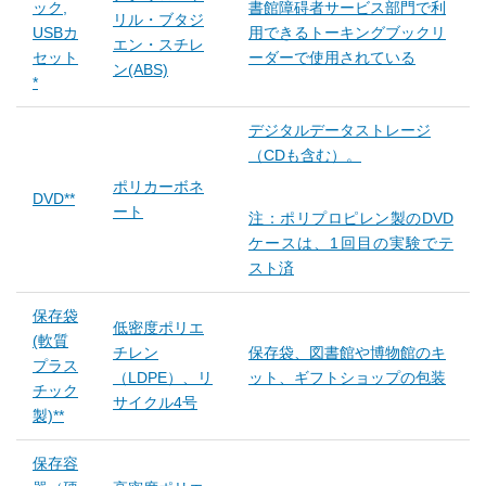
ック,
書館障碍者サービス部門で利
リル・ブタジ
USBカ
用できるトーキングブックリ
エン・スチレ
セット
ーダーで使用されている
ン(ABS)
*
デジタルデータストレージ
（CDも含む）。
ポリカーボネ
DVD**
ート
注：ポリプロピレン製のDVD
ケースは、1回目の実験でテ
スト済
保存袋
低密度ポリエ
(軟質
チレン
保存袋、図書館や博物館のキ
プラス
（LDPE）、リ
ット、ギフトショップの包装
チック
サイクル4号
製)**
保存容