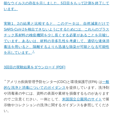
能なウイルスの存在を示しました。5日目をもって計測を終了して
います。
実験1、2の結果と比較すると、このデータは、自然減衰だけで
SARS-CoV-2を検出できないようにするためには、これらのプラス
チック系材料の検疫機関を少し長くする必要があることを示唆し
ています。あるいは、材料の非多孔性を考慮して、適切な液体消
毒法を用いると、隔離するよりも迅速な除染が可能となる可能性
＊
を示しています。
3回目の実験結果をダウンロード [PDF]
＊
アメリカ疾病管理予防センター(CDC)と環境保護庁(EPA) は
一般
的な洗浄と消毒についてのガイダンス
を提供しています。洗浄剤
や消毒液の中には、資料の表面や素材を損傷するものがあります
のでご注意ください。一例として、
米国国立公園局のサイト
で展
示物やコレクションの洗浄に関するガイダンスを参照してくださ
い。