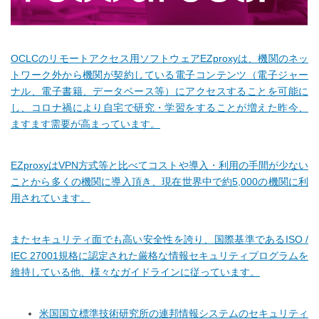
OCLCのリモートアクセス用ソフトウェアEZproxyは、機関のネッ
トワーク外から機関が契約している電子コンテンツ（電子ジャー
ナル、電子書籍、データベース等）にアクセスすることを可能に
し、コロナ禍により自宅で研究・学習をすることが増えた昨今、
ますます需要が高まっています。
EZproxyはVPN方式等と比べてコストや導入・利用の手間が少ない
ことから多くの機関に導入頂き、現在世界中で約5,000の機関に利
用されています。
またセキュリティ面でも高い安全性を誇り、国際基準であるISO /
IEC 27001規格に認定された厳格な情報セキュリティプログラムを
維持している他、様々なガイドラインに従っています。
米国国立標準技術研究所の連邦情報システムのセキュリティ