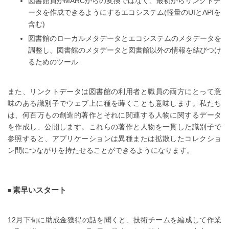
図書館員がMARCからの変換ではなく、最初からリンクトデ
ータを作成できるようにするエコシステム(軽量のUIとAPIを
含む)
図書館のローカルメタデータとエコシステムのメタデータを
調整し、図書館のメタデータと図書館以外の情報を結びつけ
るためのツール
また、リンクトデータは図書館の利用者と職員の両方にとって意
味のある識別子でウェブ上に種を蒔くことも意味します。私たち
は、何百万もの創造的著作とそれに関連する人物に関するデータ
を作成し、公開します。これらの著作と人物を一貫した識別子で
参照すると、アプリケーションは異種または拡散したコレクショ
ン間につながりを持たせることができるようになります。
素早いスタート
12月下旬に助成金獲得の話を聞くと、技術チームを編成して作業