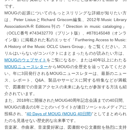
です。
MOUGの起源についてのもっとスリリングな詳細が知りたい方
は、Peter LisiusとRichard Griscom編集、2012年Music Library
Association/A-R Editions刊の『Direction in music cataloging』
（OCLC番号 #743432770（プリント版）、#878145048（オンラ
イン版）に掲載された私のエッセイ「Furthering Access to Music:
A History of the Music OCLC Users Group」をご覧ください。ス
リルはいらないがコンパクトにまとまったものが読みたい方は、
MOUGのウェブサイト
をご覧になるか、または40年以上にわたる
MOUGニュースレター
からMOUGの全歴史を辿ってみてくださ
い。年に3回発行されるMOUGニュースレターは、最新のニュー
ス、レポート、Q&A、製品やサービスに関する特集などが満載
で、図書館での音楽アクセスの未来にあなたが参加する方法も紹
介されています。
また、2018年に開催されたMOUG40周年記念会議までの40日間、
MOUGの過去の1年ごとのハイライトが連日ソーシャルメディアに
投稿され、”
40 Days of MOUG (MOUG 40日間)
“としてまとめられ
たのも見逃せない歴史的な出来事です。
音楽家、作曲家、音楽愛好家は、図書館や公文書館を熱烈に支持