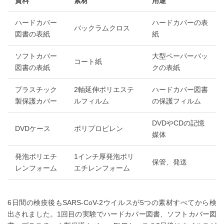
資料
素材
用途
ハードカバー
ハードカバーの表
バックラムクロス
図書の表紙
紙
ソフトカバー
大型ペーパーバッ
コート紙
図書の表紙
クの表紙
プラスチック
2軸延伸ポリエステ
ハードカバー図書
製保護カバー
ルフィルム
の保護フィルム
DVDやCDの記憶
DVDケース
ポリプロピレン
媒体
発泡ポリエチ
1インチ厚発泡ポリ
保管、発送
レンフォーム
エチレンフォーム
6日間の検疫後もSARS-CoV-2ウイルスが5つの素材すべてから検
出されました。1回目の実験でハードカバー図書、ソフトカバー図