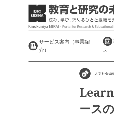
サービス案内（事業紹
介）
ス
人文社会系
Lear
ース