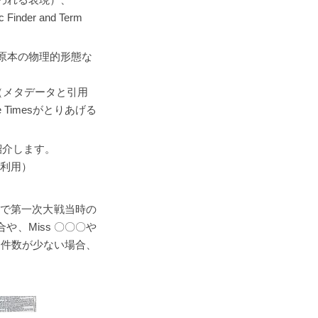
inder and Term
偏見、原本の物理的形態な
ation（メタデータと引用
he Timesがとりあげる
をご紹介します。
と再利用）
、新聞で第一次大戦当時の
や、Miss 〇〇〇や
ト件数が少ない場合、