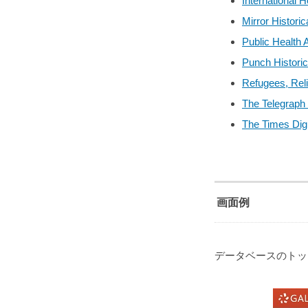
International 
Mirror Histori
Public Health 
Punch Historic
Refugees, Reli
The Telegraph 
The Times Digi
画面例
データベースのトップ画