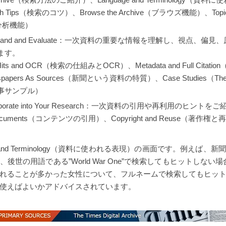
arch Tips（検索のコツ）、Browse the Archive（ブラウズ機能）、Topic F
（分析機能）
erstand and Evaluate：一次資料の重要な情報を理解し、視点、
ます。
m Hits and OCR（検索の仕組みとOCR）、Metadata and Full Cit
apers As Sources（新聞という資料の特質）、Case Studies（T
事サンプル）
corporate into Your Research：一次資料の引用や再利用のヒント
ur Documents（コンテンツの引用）、Copyright and Reuse（著作権
e and Terminology（資料に使われる表現）の画面です。例えば
後世の用語である”World War One”で検索してもヒットしない場合
記されることが多かった女性について、フルネームで検索してもヒッ
使えばよいかアドバイスされています。