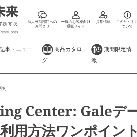
法人外商部門への
一般のお客様向け
採用情報
このサイト
お問合せ
通販サイト
ついて
記事・ニュー
商品カタロ
期間限定情
グ
報
研究
ning Center: Gale
の利用方法ワンポイン