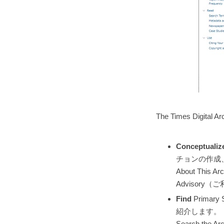
The Times Dig
Conceptualiz
チョンの作成
About This
Advisory
Find
Prima
紹介します。
Search th