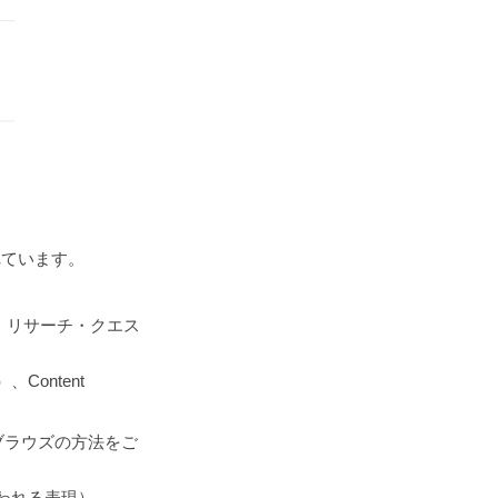
意されています。
ます。リサーチ・クエス
）、Content
索とブラウズの方法をご
資料に使われる表現）、