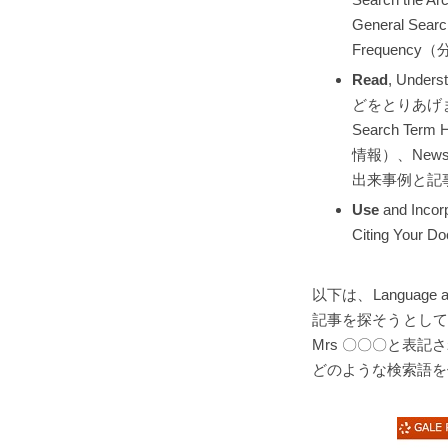
General Se
Frequency
Read
, Und
どをとりあげ
Search Ter
情報）、Newsp
出来事例と記
Use
and In
Citing Yo
以下は、Languag
記事を探そうとして、
Mrs 〇〇〇と表
どのような検索語を