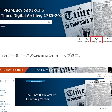
al ArchiveデータベースのLearning Centerトップ画面。