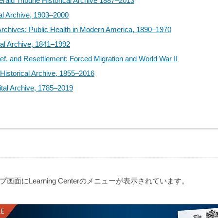
Herald Tribune Historical Archive 1887–2013
cal Archive, 1903–2000
Archives: Public Health in Modern America, 1890–1970
al Archive, 1841–1992
ef, and Resettlement: Forced Migration and World War II
Historical Archive, 1855–2016
tal Archive, 1785–2019
面にLearning Centerのメニューが表示されています。