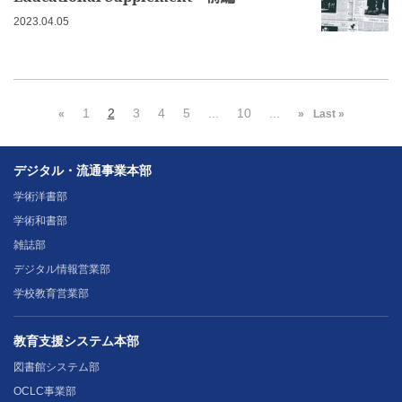
2023.04.05
1
2
3
4
5
...
10
...
«
»
Last »
デジタル・流通事業本部
学術洋書部
学術和書部
雑誌部
デジタル情報営業部
学校教育営業部
教育支援システム本部
図書館システム部
OCLC事業部