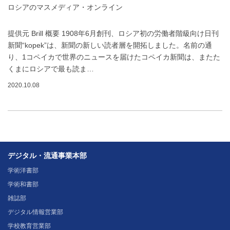
ロシアのマスメディア・オンライン
提供元 Brill 概要 1908年6月創刊、ロシア初の労働者階級向け日刊
新聞“kopek”は、新聞の新しい読者層を開拓しました。名前の通
り、1コペイカで世界のニュースを届けたコペイカ新聞は、またた
くまにロシアで最も読ま…
2020.10.08
デジタル・流通事業本部
学術洋書部
学術和書部
雑誌部
デジタル情報営業部
学校教育営業部