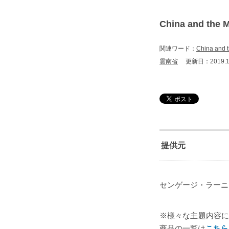
China and the 
関連ワード：
China and 
雲南省
更新日：2019.1
提供元
センゲージ・ラーニン
※様々な主題内容に特
商品の一覧は
こちら