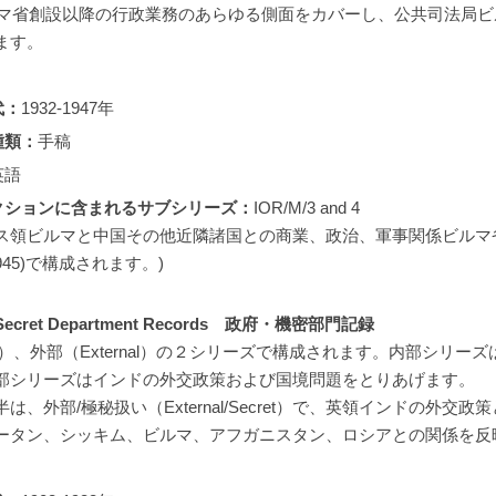
ビルマ省創設以降の行政業務のあらゆる側面をカバーし、公共司法局
ます。
代：
1932-1947年
種類：
手稿
英語
クションに含まれるサブシリーズ：
IOR/M/3 and 4
リス領ビルマと中国その他近隣諸国との商業、政治、軍事関係ビルマ
-1945)で構成されます。)
and Secret Department Records 政府・機密部門記録
rnal）、外部（External）の２シリーズで構成されます。内部シリ
部シリーズはインドの外交政策および国境問題をとりあげます。
は、外部/極秘扱い（External/Secret）で、英領インドの外交
ータン、シッキム、ビルマ、アフガニスタン、ロシアとの関係を反