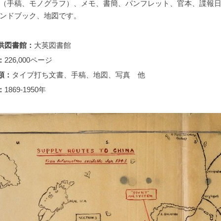
（手稿、モノグラフ）、メモ、書簡、パンフレット、官本、諜報
ンドブック、地図です。
供図書館：
大英図書館
：
226,000ページ
類：
タイプ打ち文書、手稿、地図、写真 他
：
1869-1950年