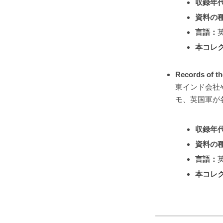
収録年
資料の
言語：
本コレ
Records of 
東インド会社
モ、英国軍が
収録年
資料の
言語：
本コレ