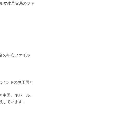
ビルマ改革支局のファ
省の年次ファイル
ーズはインドの藩王国と
政策と中国、ネパール、
映しています。