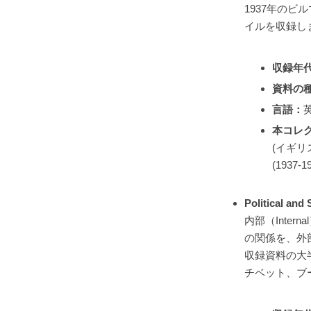
1937年の
イルを収録し
収録年
資料の
言語：
本コレ
(イギ
(1937
Political 
内部（Inte
の関係を、外
収録資料の大半
チベット、ブ