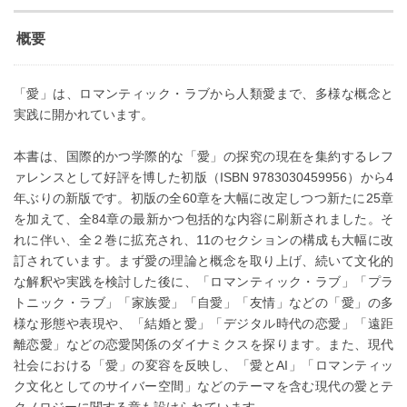
概要
「愛」は、ロマンティック・ラブから人類愛まで、多様な概念と
実践に開かれています。
本書は、国際的かつ学際的な「愛」の探究の現在を集約するレフ
ァレンスとして好評を博した初版（ISBN 9783030459956）から4
年ぶりの新版です。初版の全60章を大幅に改定しつつ新たに25章
を加えて、全84章の最新かつ包括的な内容に刷新されました。そ
れに伴い、全２巻に拡充され、11のセクションの構成も大幅に改
訂されています。まず愛の理論と概念を取り上げ、続いて文化的
な解釈や実践を検討した後に、「ロマンティック・ラブ」「プラ
トニック・ラブ」「家族愛」「自愛」「友情」などの「愛」の多
様な形態や表現や、「結婚と愛」「デジタル時代の恋愛」「遠距
離恋愛」などの恋愛関係のダイナミクスを探ります。また、現代
社会における「愛」の変容を反映し、「愛とAI」「ロマンティッ
ク文化としてのサイバー空間」などのテーマを含む現代の愛とテ
クノロジーに関する章も設けられています。