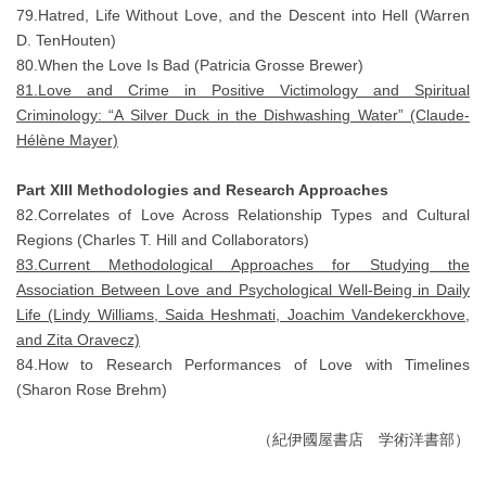
79.Hatred, Life Without Love, and the Descent into Hell (Warren
D. TenHouten)
80.When the Love Is Bad (Patricia Grosse Brewer)
81.Love and Crime in Positive Victimology and Spiritual
Criminology: “A Silver Duck in the Dishwashing Water” (Claude-
Hélène Mayer)
Part XIII Methodologies and Research Approaches
82.Correlates of Love Across Relationship Types and Cultural
Regions (Charles T. Hill and Collaborators)
83.Current Methodological Approaches for Studying the
Association Between Love and Psychological Well-Being in Daily
Life (Lindy Williams, Saida Heshmati, Joachim Vandekerckhove,
and Zita Oravecz)
84.How to Research Performances of Love with Timelines
(Sharon Rose Brehm)
（紀伊國屋書店 学術洋書部）