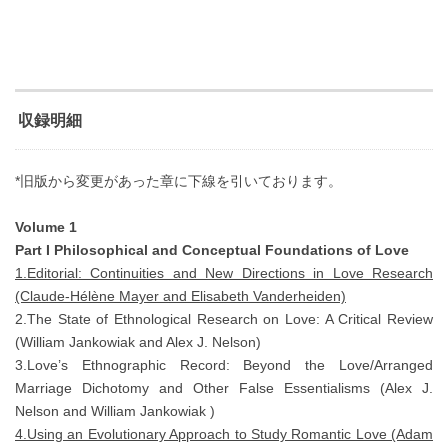
収録明細
*旧版から変更があった章に下線を引いております。
Volume 1
Part I Philosophical and Conceptual Foundations of Love
1.Editorial: Continuities and New Directions in Love Research
(Claude-Hélène Mayer and Elisabeth Vanderheiden)
2.The State of Ethnological Research on Love: A Critical Review
(William Jankowiak and Alex J. Nelson)
3.Love’s Ethnographic Record: Beyond the Love/Arranged
Marriage Dichotomy and Other False Essentialisms (Alex J.
Nelson and William Jankowiak )
4.Using an Evolutionary Approach to Study Romantic Love (Adam