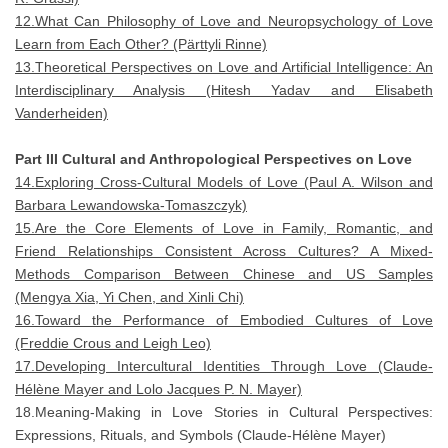
12.What Can Philosophy of Love and Neuropsychology of Love
Learn from Each Other? (Pärttyli Rinne)
13.Theoretical Perspectives on Love and Artificial Intelligence: An
Interdisciplinary Analysis (Hitesh Yadav and Elisabeth
Vanderheiden)
Part III Cultural and Anthropological Perspectives on Love
14.Exploring Cross-Cultural Models of Love (Paul A. Wilson and
Barbara Lewandowska-Tomaszczyk)
15.Are the Core Elements of Love in Family, Romantic, and
Friend Relationships Consistent Across Cultures? A Mixed-
Methods Comparison Between Chinese and US Samples
(Mengya Xia, Yi Chen, and Xinli Chi)
16.Toward the Performance of Embodied Cultures of Love
(Freddie Crous and Leigh Leo)
17.Developing Intercultural Identities Through Love (Claude-
Hélène Mayer and Lolo Jacques P. N. Mayer)
18.Meaning-Making in Love Stories in Cultural Perspectives:
Expressions, Rituals, and Symbols (Claude-Hélène Mayer)