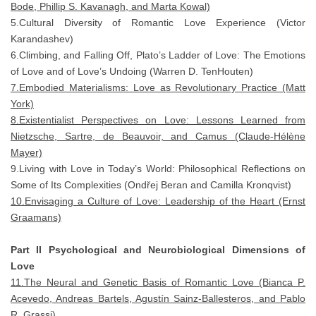
Bode, Phillip S. Kavanagh, and Marta Kowal)
5.Cultural Diversity of Romantic Love Experience (Victor
Karandashev)
6.Climbing, and Falling Off, Plato’s Ladder of Love: The Emotions
of Love and of Love’s Undoing (Warren D. TenHouten)
7.Embodied Materialisms: Love as Revolutionary Practice
(Matt
York)
8.Existentialist Perspectives on Love: Lessons Learned from
Nietzsche, Sartre, de Beauvoir, and Camus (Claude-Hélène
Mayer)
9.Living with Love in Today’s World: Philosophical Reflections on
Some of Its Complexities (Ondřej Beran and Camilla Kronqvist)
10.Envisaging a Culture of Love: Leadership of the Heart (Ernst
Graamans)
Part II Psychological and Neurobiological Dimensions of
Love
11.The Neural and Genetic Basis of Romantic Love (Bianca P.
Acevedo, Andreas Bartels, Agustín Sainz-Ballesteros, and Pablo
R. Grassi)