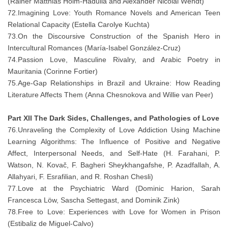
(Rainer Matthias Holm-Hadulla and Alexander Nicolai Wendt)
72.Imagining Love: Youth Romance Novels and American Teen
Relational Capacity (Estella Carolye Kuchta)
73.On the Discoursive Construction of the Spanish Hero in
Intercultural Romances (María-Isabel González-Cruz)
74.Passion Love, Masculine Rivalry, and Arabic Poetry in
Mauritania (Corinne Fortier)
75.Age-Gap Relationships in Brazil and Ukraine: How Reading
Literature Affects Them (Anna Chesnokova and Willie van Peer)
Part XII The Dark Sides, Challenges, and Pathologies of Love
76.Unraveling the Complexity of Love Addiction Using Machine
Learning Algorithms: The Influence of Positive and Negative
Affect, Interpersonal Needs, and Self-Hate (H. Farahani, P.
Watson, N. Kovač, F. Bagheri Sheykhangafshe, P. Azadfallah, A.
Allahyari, F. Esrafilian, and R. Roshan Chesli)
77.Love at the Psychiatric Ward (Dominic Harion, Sarah
Francesca Löw, Sascha Settegast, and Dominik Zink)
78.Free to Love: Experiences with Love for Women in Prison
(Estibaliz de Miguel-Calvo)