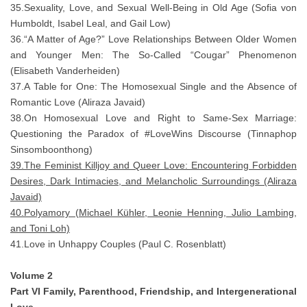
35.Sexuality, Love, and Sexual Well-Being in Old Age (Sofia von
Humboldt, Isabel Leal, and Gail Low)
36.“A Matter of Age?” Love Relationships Between Older Women
and Younger Men: The So-Called “Cougar” Phenomenon
(Elisabeth Vanderheiden)
37.A Table for One: The Homosexual Single and the Absence of
Romantic Love (Aliraza Javaid)
38.On Homosexual Love and Right to Same-Sex Marriage:
Questioning the Paradox of #LoveWins Discourse (Tinnaphop
Sinsomboonthong)
39.The Feminist Killjoy and Queer Love: Encountering Forbidden
Desires, Dark Intimacies, and Melancholic Surroundings (Aliraza
Javaid)
40.Polyamory (Michael Kühler, Leonie Henning, Julio Lambing,
and Toni Loh)
41.Love in Unhappy Couples (Paul C. Rosenblatt)
Volume 2
Part VI Family, Parenthood, Friendship, and Intergenerational
Love