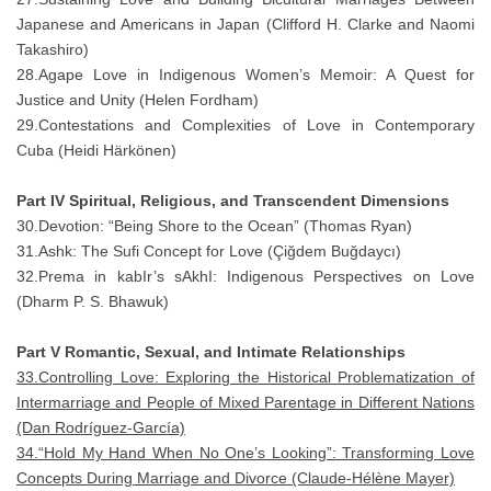
Japanese and Americans in Japan (Clifford H. Clarke and Naomi
Takashiro)
28.Agape Love in Indigenous Women’s Memoir: A Quest for
Justice and Unity (Helen Fordham)
29.Contestations and Complexities of Love in Contemporary
Cuba (Heidi Härkönen)
Part IV Spiritual, Religious, and Transcendent Dimensions
30.Devotion: “Being Shore to the Ocean” (Thomas Ryan)
31.Ashk: The Sufi Concept for Love (Çiğdem Buğdaycı)
32.Prema in kabIr’s sAkhI: Indigenous Perspectives on Love
(Dharm P. S. Bhawuk)
Part V Romantic, Sexual, and Intimate Relationships
33.Controlling Love: Exploring the Historical Problematization of
Intermarriage and People of Mixed Parentage in Different Nations
(Dan Rodríguez-García)
34.“Hold My Hand When No One’s Looking”: Transforming Love
Concepts During Marriage and Divorce (Claude-Hélène Mayer)