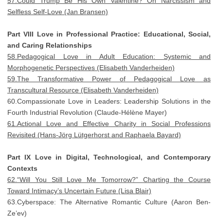
57.Could Trump Be His Own Valentine? On Narcissism and
Selfless Self-Love (Jan Bransen)
Part VIII Love in Professional Practice: Educational, Social,
and Caring Relationships
58.Pedagogical Love in Adult Education: Systemic and
Morphogenetic Perspectives (Elisabeth Vanderheiden)
59.The Transformative Power of Pedagogical Love as
Transcultural Resource (Elisabeth Vanderheiden)
60.Compassionate Love in Leaders: Leadership Solutions in the
Fourth Industrial Revolution (Claude-Hélène Mayer)
61.Actional Love and Effective Charity in Social Professions
Revisited (Hans-Jörg Lütgerhorst and Raphaela Bayard)
Part IX Love in Digital, Technological, and Contemporary
Contexts
62.“Will You Still Love Me Tomorrow?” Charting the Course
Toward Intimacy’s Uncertain Future (Lisa Blair)
63.Cyberspace: The Alternative Romantic Culture (Aaron Ben-
Ze’ev)