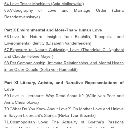
64.Love Tester Machines (Ania Malinowska)
65.Videography of Love and Marriage Order (Elena
Rozhdestvenskaya)
Part X Environmental and More-Than-Human Love
66.Love for Nature: Insights from Biophilia, Topophilia, and
Environmental Identity (Elisabeth Vanderheiden)
67.Exposure to Nature Cultivating Love (Thandeka C. Ngubeni
and Claude-Hélène Mayer)
68.Pet Companionship, Intimate Relationships, and Mental Health
in an Older Couple (Sofia von Humboldt)
Part XI Literary, Artistic, and Narrative Representations of
Love
69.Love in Literature: Why Read About It? (Willie van Peer and
Anna Chesnokova)
70.“What Do You Know About Love?” On Mother Love and Unlove
in Savyon Liebrecht’s Stories (Rivka Tzur Breznitz)
71.Cosmopolitan Love: The Actuality of Goethe’s Passions