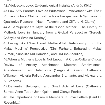
42.Adolescent Love: Epidemiological Insights (András Költő)
43.Low-SES Parents’ Love as Educational Involvement with Their
Primary School Children with a New Perspective: A Synthesis of
Qualitative Research (Naomi Takashiro and Clifford H. Clarke)
44.A Semi-peripheral Myth of the “Good Mother”: The History of
Motherly Love in Hungary from a Global Perspective (Gergely
Csányi and Szabina Kerényi)
45.Loving Like I Was Loved: Mother-Child Relationship from the
Malay Muslims’ Perspective (Dini Farhana Baharudin, Melati
Sumari, Suhailiza Md Hamdani, and Hazlina Abdullah)
46.When a Mother’s Love Is Not Enough: A Cross-Cultural Critical
Review of Anxiety, Attachment, Maternal Ambivalence,
Abandonment, and Infanticide (Sergio A. Silverio, Catherine
Wilkinson, Victoria Fallon, Alessandra Bramante, and Aleksandra
A. Staneva)
47.Dementia, Belonging, and Small Acts of Love (Catherine
Barrett, Anne Tudor, John Quinn, and Glenys Petrie)
48.The Importance of Family Members in Love Letters (Paul C.
Rosenblatt)