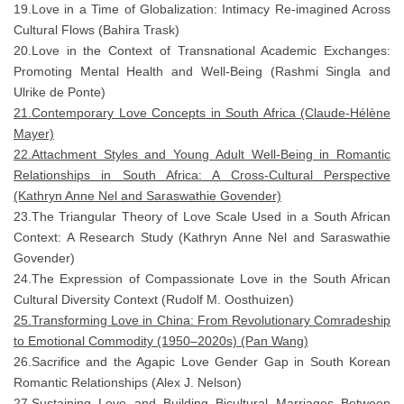
19.Love in a Time of Globalization: Intimacy Re-imagined Across
Cultural Flows (Bahira Trask)
20.Love in the Context of Transnational Academic Exchanges:
Promoting Mental Health and Well-Being (Rashmi Singla and
Ulrike de Ponte)
21.Contemporary Love Concepts in South Africa (Claude-Hélène
Mayer)
22.Attachment Styles and Young Adult Well-Being in Romantic
Relationships in South Africa: A Cross-Cultural Perspective
(Kathryn Anne Nel and Saraswathie Govender)
23.The Triangular Theory of Love Scale Used in a South African
Context: A Research Study (Kathryn Anne Nel and Saraswathie
Govender)
24.The Expression of Compassionate Love in the South African
Cultural Diversity Context (Rudolf M. Oosthuizen)
25.Transforming Love in China: From Revolutionary Comradeship
to Emotional Commodity (1950–2020s) (Pan Wang)
26.Sacrifice and the Agapic Love Gender Gap in South Korean
Romantic Relationships (Alex J. Nelson)
27.Sustaining Love and Building Bicultural Marriages Between