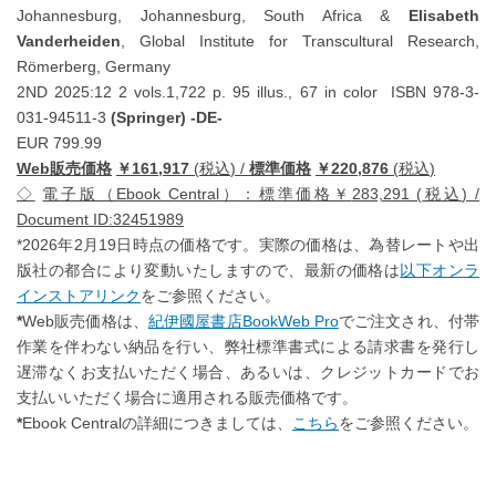
Johannesburg, Johannesburg, South Africa &
Elisabeth
Vanderheiden
, Global Institute for Transcultural Research,
Römerberg, Germany
2ND 2025:12 2 vols.1,722 p. 95 illus., 67 in color ISBN 978-3-
031-94511-3
(Springer) -DE-
EUR 799.99
Web
販売価格
￥
161,917
(
税込
) /
標準価格
￥
220,876
(
税込
)
◇
電子版（
Ebook Central
）：標準価格￥
283,291 (
税込
) /
Document ID:32451989
*2026年2月19日時点の価格です。実際の価格は、為替レートや出
版社の都合により変動いたしますので、最新の価格は
以下オンラ
インストアリンク
をご参照ください。
*
Web販売価格は、
紀伊國屋書店BookWeb Pro
でご注文され、付帯
作業を伴わない納品を行い、弊社標準書式による請求書を発行し
遅滞なくお支払いただく場合、あるいは、クレジットカードでお
支払いいただく場合に適用される販売価格です。
*
Ebook Centralの詳細につきましては、
こちら
をご参照ください。