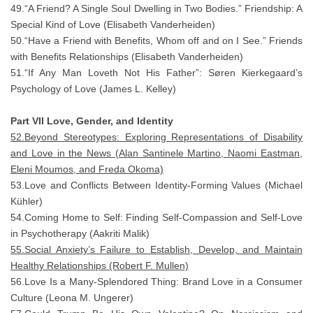
49.“A Friend? A Single Soul Dwelling in Two Bodies.” Friendship: A
Special Kind of Love (Elisabeth Vanderheiden)
50.“Have a Friend with Benefits, Whom off and on I See.” Friends
with Benefits Relationships (Elisabeth Vanderheiden)
51.“If Any Man Loveth Not His Father”: Søren Kierkegaard’s
Psychology of Love (James L. Kelley)
Part VII Love, Gender, and Identity
52.Beyond Stereotypes: Exploring Representations of Disability
and Love in the News (Alan Santinele Martino, Naomi Eastman,
Eleni Moumos, and Freda Okoma)
53.Love and Conflicts Between Identity-Forming Values (Michael
Kühler)
54.Coming Home to Self: Finding Self-Compassion and Self-Love
in Psychotherapy (Aakriti Malik)
55.Social Anxiety’s Failure to Establish, Develop, and Maintain
Healthy Relationships (Robert F. Mullen)
56.Love Is a Many-Splendored Thing: Brand Love in a Consumer
Culture (Leona M. Ungerer)