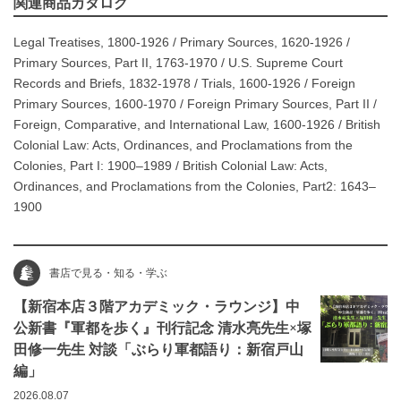
関連商品カタログ
Legal Treatises, 1800-1926
/
Primary Sources, 1620-1926
/
Primary Sources, Part II, 1763-1970
/
U.S. Supreme Court
Records and Briefs, 1832-1978
/
Trials, 1600-1926
/
Foreign
Primary Sources, 1600-1970
/
Foreign Primary Sources, Part II
/
Foreign, Comparative, and International Law, 1600-1926
/
British
Colonial Law: Acts, Ordinances, and Proclamations from the
Colonies, Part I: 1900–1989
/
British Colonial Law: Acts,
Ordinances, and Proclamations from the Colonies, Part2: 1643–
1900
書店で見る・知る・学ぶ
【新宿本店３階アカデミック・ラウンジ】中
公新書『軍都を歩く』刊行記念 清水亮先生×塚
田修一先生 対談「ぶらり軍都語り：新宿戸山
編」
2026.08.07