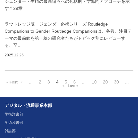
ジェンダー・生殖の最新論点への包括的・学際的アプローチを示
す全29章
ラウトレッジ版 ジェンダー必携シリーズ Routledge
Companions to Gender Routledge Companionsは、各巻、注目テ
ーマの最前線を第一線の研究者たちがトピック別にレビューす
る、至…
2025.12.26
...
2
3
4
5
6
...
10
20
30
...
« First
«
»
Last »
デジタル・流通事業本部
学術洋書部
学術和書部
雑誌部