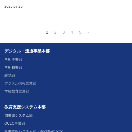
2025.07.25
1
2
3
4
5
»
デジタル・流通事業本部
学術洋書部
学術和書部
雑誌部
デジタル情報営業部
学校教育営業部
教育支援システム本部
図書館システム部
OCLC事業部
収書支援システム部（BookWeb Pro）