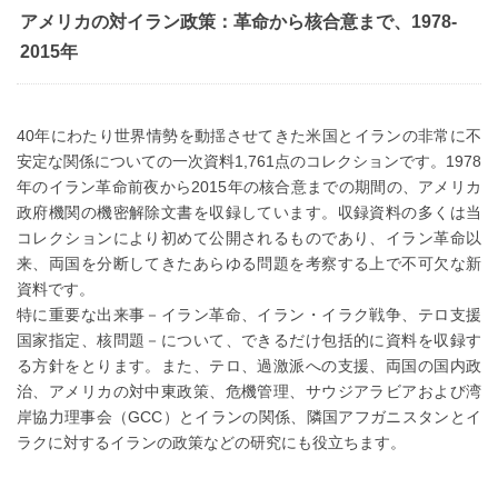
アメリカの対イラン政策：革命から核合意まで、1978-
2015年
40年にわたり世界情勢を動揺させてきた米国とイランの非常に不
安定な関係についての一次資料1,761点のコレクションです。1978
年のイラン革命前夜から2015年の核合意までの期間の、アメリカ
政府機関の機密解除文書を収録しています。収録資料の多くは当
コレクションにより初めて公開されるものであり、イラン革命以
来、両国を分断してきたあらゆる問題を考察する上で不可欠な新
資料です。
特に重要な出来事－イラン革命、イラン・イラク戦争、テロ支援
国家指定、核問題－について、できるだけ包括的に資料を収録す
る方針をとります。また、テロ、過激派への支援、両国の国内政
治、アメリカの対中東政策、危機管理、サウジアラビアおよび湾
岸協力理事会（GCC）とイランの関係、隣国アフガニスタンとイ
ラクに対するイランの政策などの研究にも役立ちます。