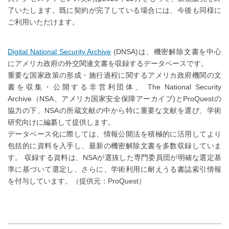
了いたします。既に契約が完了している場合には、今後も同様に
ご利用いただけます。
Digital National Security Archive
(DNSA)は、機密解除文書を中心
にアメリカ政府の外交関連文書を収録するデータベースです。
重要な国家政策の形成・施行過程に関するアメリカ政府機関の文
書を収集・公開する非営利団体、 The National Security
Archive（NSA、アメリカ国家安全保障アーカイブ)とProQuestの
協力の下、NSAの所蔵文献の中から特に重要な文献を選び、学術
研究向けに編纂して提供します。
データベース化に際しては、情報公開法を積極的に活用してより
包括的に資料を入手し、最新の機密解除文書を多数収録していま
す。 収録する資料は、NSAが選抜した専門委員団が明確な選定基
準に基づいて選定し、さらに、学術利用に耐えうる書誌索引情報
を付与しています。（提供元：ProQuest）