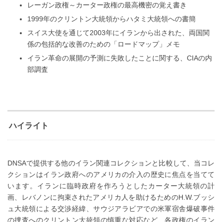
レーガン政権～カーター政権の最高機密の覚え書き
1999年のクリントン大統領からハタミ大統領への書簡
スイス大使を通じて2003年にイランから出された、両国関
係の包括的な改善のための「ロードマップ」メモ
イラン革命の展開の予測に失敗したことに関する、CIAの内
部調査
ハイライト
DNSAで提供する他のイラン関連コレクションと比較して、当コレ
クションはイラン政府へのアメリカの介入の歴史に焦点を当てて
います。イランに臨時政府を作ろうとしたカーター大統領の計
画、レバノンに拘束されたアメリカ人を助けるためのH.W.ブッシ
ュ大統領による交渉経緯、サウジアラビアでの米軍宿舎爆破事件
の捜査へのクリントン大統領の慎重な対応など、各政権のイラン