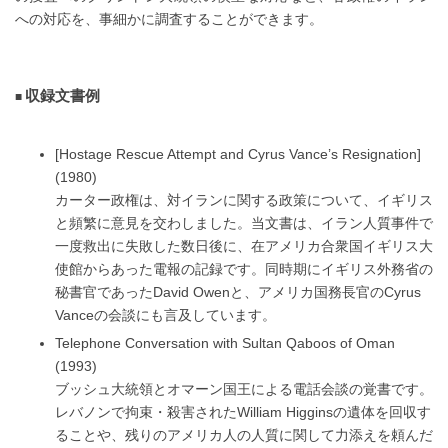
への対応を、事細かに調査することができます。
収録文書例
[Hostage Rescue Attempt and Cyrus Vance’s Resignation]
(1980)
カーター政権は、対イランに関する政策について、イギリス
と頻繁に意見を交わしました。当文書は、イラン人質事件で
一度救出に失敗した数日後に、在アメリカ合衆国イギリス大
使館からあった電報の記録です。同時期にイギリス外務省の
秘書官であったDavid Owenと、アメリカ国務長官のCyrus
Vanceの会談にも言及しています。
Telephone Conversation with Sultan Qaboos of Oman
(1993)
ブッシュ大統領とオマーン国王による電話会談の覚書です。
レバノンで拘束・殺害されたWilliam Higginsの遺体を回収す
ることや、残りのアメリカ人の人質に関して力添えを頼んだ