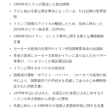
1990年代イランの緊迫した政治情勢
テロと核が主要な懸念事項となっている、9.11以降の世界情
勢
トランプ政権のアメリカが離脱したため、短命に終わった
2015年のイラン核合意（JCPOA）
1980年代のイラン・コントラ事件に関する新たな機密解除
文書
カーター大統領の任期中のイラン特別調整委員会の会議録
革命の直前にカーター大統領がイランに送り込んだホイザー
将軍の、ペンタゴンとの電話通話記録
イランに関するすべての大統領令
国務省の通称「ホワイト・ペーパー」（カーター大統領の指
示により、国際裁判での手続きを見越してあらかじめ機密指
定された内部文書）
1979年半ばに出された、元国王の亡命受け入れに対するテ
ヘランの米大使館から本国への警告
失敗に終わった1980年の大使館人質救助作戦に関する文書