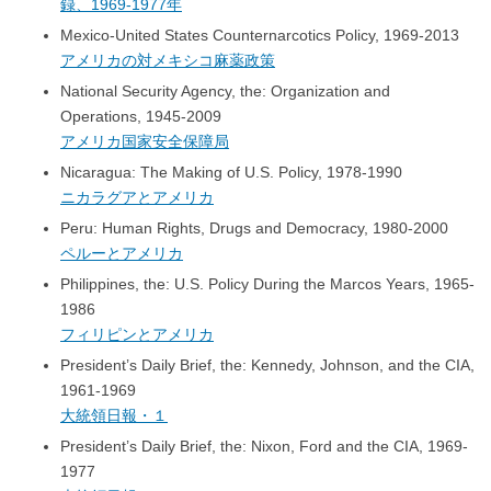
録、1969-1977年
Mexico-United States Counternarcotics Policy, 1969-2013
アメリカの対メキシコ麻薬政策
National Security Agency, the: Organization and
Operations, 1945-2009
アメリカ国家安全保障局
Nicaragua: The Making of U.S. Policy, 1978-1990
ニカラグアとアメリカ
Peru: Human Rights, Drugs and Democracy, 1980-2000
ペルーとアメリカ
Philippines, the: U.S. Policy During the Marcos Years, 1965-
1986
フィリピンとアメリカ
President’s Daily Brief, the: Kennedy, Johnson, and the CIA,
1961-1969
大統領日報・１
President’s Daily Brief, the: Nixon, Ford and the CIA, 1969-
1977