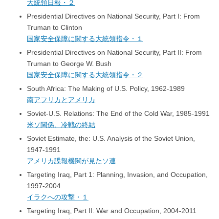
大統領日報・２
Presidential Directives on National Security, Part I: From
Truman to Clinton
国家安全保障に関する大統領指令・１
Presidential Directives on National Security, Part II: From
Truman to George W. Bush
国家安全保障に関する大統領指令・２
South Africa: The Making of U.S. Policy, 1962-1989
南アフリカとアメリカ
Soviet-U.S. Relations: The End of the Cold War, 1985-1991
米ソ関係、冷戦の終結
Soviet Estimate, the: U.S. Analysis of the Soviet Union,
1947-1991
アメリカ諜報機関が見たソ連
Targeting Iraq, Part 1: Planning, Invasion, and Occupation,
1997-2004
イラクへの攻撃・１
Targeting Iraq, Part II: War and Occupation, 2004-2011