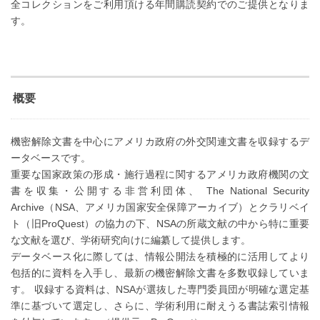
全コレクションをご利用頂ける年間購読契約でのご提供となりま
す。
概要
機密解除文書を中心にアメリカ政府の外交関連文書を収録するデ
ータベースです。
重要な国家政策の形成・施行過程に関するアメリカ政府機関の文
書を収集・公開する非営利団体、 The National Security
Archive（NSA、アメリカ国家安全保障アーカイブ）とクラリベイ
ト（旧ProQuest）の協力の下、NSAの所蔵文献の中から特に重要
な文献を選び、学術研究向けに編纂して提供します。
データベース化に際しては、情報公開法を積極的に活用してより
包括的に資料を入手し、最新の機密解除文書を多数収録していま
す。 収録する資料は、NSAが選抜した専門委員団が明確な選定基
準に基づいて選定し、さらに、学術利用に耐えうる書誌索引情報