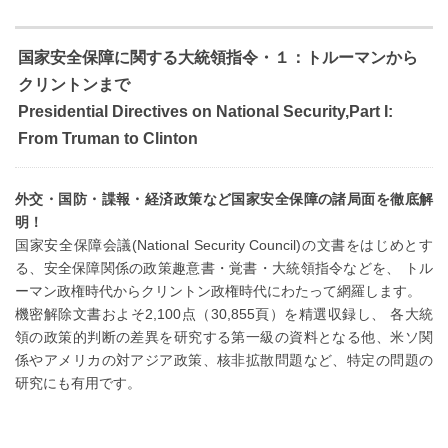
国家安全保障に関する大統領指令・１：トルーマンから
クリントンまで
Presidential Directives on National Security,Part I:
From Truman to Clinton
外交・国防・諜報・経済政策など国家安全保障の諸局面を徹底解
明！
国家安全保障会議(National Security Council)の文書をはじめとす
る、安全保障関係の政策趣意書・覚書・大統領指令などを、 トル
ーマン政権時代からクリントン政権時代にわたって網羅します。
機密解除文書およそ2,100点（30,855頁）を精選収録し、 各大統
領の政策的判断の差異を研究する第一級の資料となる他、米ソ関
係やアメリカの対アジア政策、核非拡散問題など、特定の問題の
研究にも有用です。