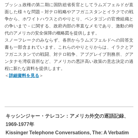
ブッシュ政権の第二期に国防総省長官としてラムズフェルドが直
面した様々な問題－対テロ戦略やアフガニスタンとイラクでの戦
争から、ホワイトハウスとのやりとり、ペンタゴンの官僚組織と
の争いまで－に関する、政府内部の率直なメモであり、激動の時
代のアメリカの安全保障の概略図を提供します。
スノーフレークのみならず、各所からラムズフェルドへの回答文
書も一部含まれています。これらのやりとりからは、イラクとア
フガニスタンでの戦闘、対テロ戦争、アブグレイブ刑務所、グア
ンタナモ湾収容所など、アメリカの悪評高い政策の意志決定の過
程に新たな資料を提供します。
＜
詳細資料を見る
＞
キッシンジャー・テレコン：アメリカ外交の逐語記録、
1969-1977年
Kissinger Telephone Conversations, The: A Verbatim