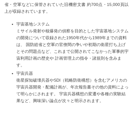
省・空軍などに保管されていた旧機密文書 約700点・15,000頁以
上が収録されています。
宇宙基地システム
ミサイル発射や核爆発の偵察を目的とした宇宙基地システム
の開発について収録された1950年代から1989年までの資料
は、 国防総省と空軍の官僚間の争いや初期の衛星打ち上げ
とその問題点など、これまで公開されてこなかった軍事的宇
宙利用計画の歴史や 計画管理上の指令・諸規則を含みま
す。
宇宙兵器
衛星探知破壊兵器やSDI（戦略防衛構想）を含むアメリカの
宇宙兵器開発・配備計画が、年次報告書その他の資料によっ
て明らかにされます。 宇宙兵器構想の変遷や各種の実験結
果など、興味深い論点が次々と明示されます。