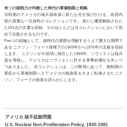
米ソの核戦力が均衡した時代の軍備制限と戦略
冷戦期のアメリカの核兵器政策に新たな光を投げかける、政府内
部の貴重な一次資料のコレクションです。 新たに機密解除された
2,291点の文書を収録、そのほとんどは当コレクションにおいて初
めて出版されるものです。
Part 1の続編として、核時代の展開を理解するうえで重大な期間で
ある ニクソン・フォード政権下の1969年から1976年の文献を収録
します。 ニクソンが大統領に就任した1969年、ソヴィエトは核兵
器を増強し、アメリカはソヴィエトに対する軍事的優位を失いつ
つありました。 当コレクションは、この難局にあって、無制限の
軍拡から軍備制限へとアメリカの核政策を大きく転換させたニク
ソン、フォードの政策を詳らかにします。
アメリカ 核不拡散問題
U.S. Nuclear Non-Proliferation Policy, 1945-1991