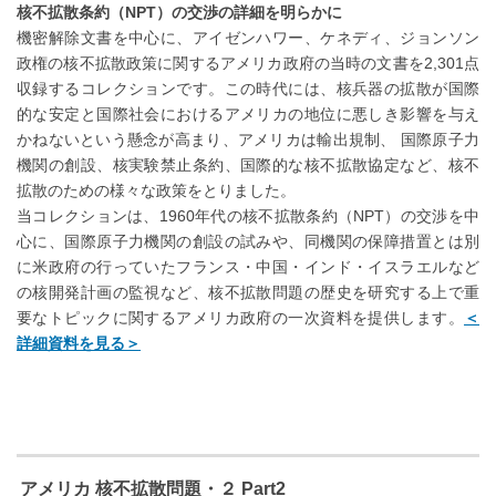
核不拡散条約（NPT）の交渉の詳細を明らかに
機密解除文書を中心に、アイゼンハワー、ケネディ、ジョンソン
政権の核不拡散政策に関するアメリカ政府の当時の文書を2,301点
収録するコレクションです。この時代には、核兵器の拡散が国際
的な安定と国際社会におけるアメリカの地位に悪しき影響を与え
かねないという懸念が高まり、アメリカは輸出規制、 国際原子力
機関の創設、核実験禁止条約、国際的な核不拡散協定など、核不
拡散のための様々な政策をとりました。
当コレクションは、1960年代の核不拡散条約（NPT）の交渉を中
心に、国際原子力機関の創設の試みや、同機関の保障措置とは別
に米政府の行っていたフランス・中国・インド・イスラエルなど
の核開発計画の監視など、核不拡散問題の歴史を研究する上で重
要なトピックに関するアメリカ政府の一次資料を提供します。
＜
詳細資料を見る＞
アメリカ 核不拡散問題・２ Part2