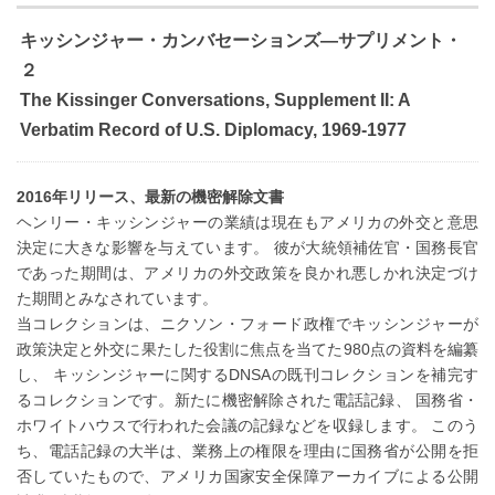
キッシンジャー・カンバセーションズ―サプリメント・
２
The Kissinger Conversations, Supplement II: A
Verbatim Record of U.S. Diplomacy, 1969-1977
2016年リリース、最新の機密解除文書
ヘンリー・キッシンジャーの業績は現在もアメリカの外交と意思
決定に大きな影響を与えています。 彼が大統領補佐官・国務長官
であった期間は、アメリカの外交政策を良かれ悪しかれ決定づけ
た期間とみなされています。
当コレクションは、ニクソン・フォード政権でキッシンジャーが
政策決定と外交に果たした役割に焦点を当てた980点の資料を編纂
し、 キッシンジャーに関するDNSAの既刊コレクションを補完す
るコレクションです。新たに機密解除された電話記録、 国務省・
ホワイトハウスで行われた会議の記録などを収録します。 このう
ち、電話記録の大半は、業務上の権限を理由に国務省が公開を拒
否していたもので、アメリカ国家安全保障アーカイブによる公開