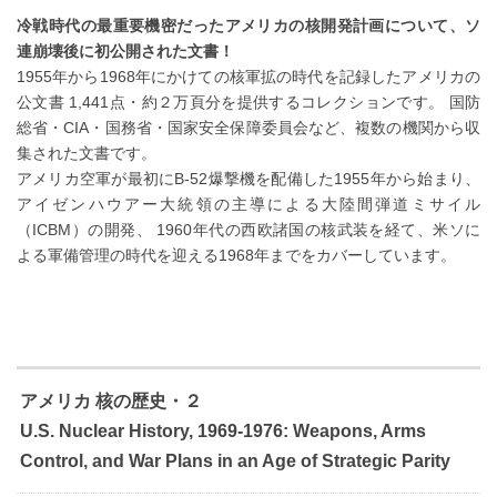
冷戦時代の最重要機密だったアメリカの核開発計画について、ソ
連崩壊後に初公開された文書！
1955年から1968年にかけての核軍拡の時代を記録したアメリカの
公文書 1,441点・約２万頁分を提供するコレクションです。 国防
総省・CIA・国務省・国家安全保障委員会など、複数の機関から収
集された文書です。
アメリカ空軍が最初にB-52爆撃機を配備した1955年から始まり、
アイゼンハウアー大統領の主導による大陸間弾道ミサイル
（ICBM）の開発、 1960年代の西欧諸国の核武装を経て、米ソに
よる軍備管理の時代を迎える1968年までをカバーしています。
アメリカ 核の歴史・２
U.S. Nuclear History, 1969-1976: Weapons, Arms
Control, and War Plans in an Age of Strategic Parity