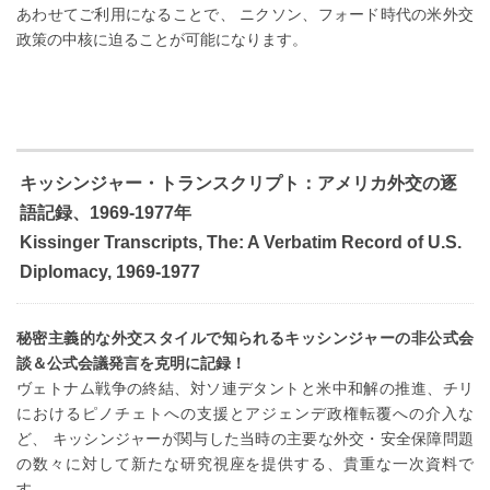
あわせてご利用になることで、 ニクソン、フォード時代の米外交
政策の中核に迫ることが可能になります。
キッシンジャー・トランスクリプト：アメリカ外交の逐
語記録、1969-1977年
Kissinger Transcripts, The: A Verbatim Record of U.S.
Diplomacy, 1969-1977
秘密主義的な外交スタイルで知られるキッシンジャーの非公式会
談＆公式会議発言を克明に記録！
ヴェトナム戦争の終結、対ソ連デタントと米中和解の推進、チリ
におけるピノチェトへの支援とアジェンデ政権転覆への介入な
ど、 キッシンジャーが関与した当時の主要な外交・安全保障問題
の数々に対して新たな研究視座を提供する、貴重な一次資料で
す。