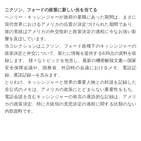
ニクソン、フォードの政策に新しい光を当てる
ヘンリー・キッシンジャーが政府の要職にあった期間は、まさに
現代世界におけるアメリカの位置が決定づけられた期間であり、
彼の実績はアメリカの外交指針と政策決定の過程に今なお強い影
響を及ぼしています。
当コレクションはニクソン、フォード政権下のキッシンジャーの
政策決定と外交について、新たに情報を提供する639点の資料を収
録します。 様々なトピックを包含し、最新の機密解除文書―国家
安全保障会議や、国務省、外訪時の会議におけるメモ、電話記
録、逐語記録―を含みます。
とりわけ、キッシンジャーと世界の重要人物との対談を記録した
非公式のメモは、アメリカの政策にとどまらない重要性をもち、
電話会談を含むキッシンジャーの発言の逐語的な記録は、アメリ
カの政策決定、特に大統領の意思決定の過程に関する比類のない
内部資料です。