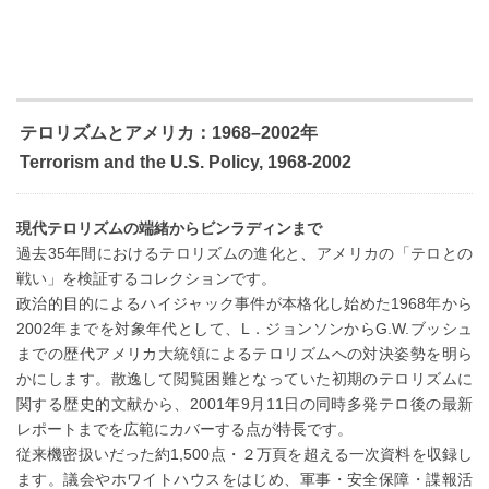
テロリズムとアメリカ：1968–2002年
Terrorism and the U.S. Policy, 1968-2002
現代テロリズムの端緒からビンラディンまで
過去35年間におけるテロリズムの進化と、アメリカの「テロとの
戦い」を検証するコレクションです。
政治的目的によるハイジャック事件が本格化し始めた1968年から
2002年までを対象年代として、L．ジョンソンからG.W.ブッシュ
までの歴代アメリカ大統領によるテロリズムへの対決姿勢を明ら
かにします。散逸して閲覧困難となっていた初期のテロリズムに
関する歴史的文献から、2001年9月11日の同時多発テロ後の最新
レポートまでを広範にカバーする点が特長です。
従来機密扱いだった約1,500点・２万頁を超える一次資料を収録し
ます。議会やホワイトハウスをはじめ、軍事・安全保障・諜報活