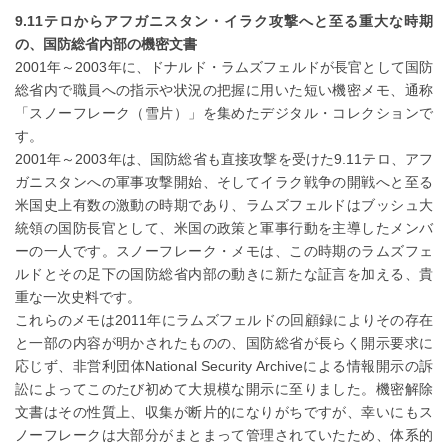
9.11テロからアフガニスタン・イラク攻撃へと至る重大な時期
の、国防総省内部の機密文書
2001年～2003年に、ドナルド・ラムズフェルドが長官として国防
総省内で職員への指示や状況の把握に用いた短い機密メモ、通称
「スノーフレーク（雪片）」を集めたデジタル・コレクションで
す。
2001年～2003年は、国防総省も直接攻撃を受けた9.11テロ、アフ
ガニスタンへの軍事攻撃開始、そしてイラク戦争の開戦へと至る
米国史上有数の激動の時期であり、ラムズフェルドはブッシュ大
統領の国防長官として、米国の政策と軍事行動を主導したメンバ
ーの一人です。スノーフレーク・メモは、この時期のラムズフェ
ルドとその足下の国防総省内部の動きに新たな証言を加える、貴
重な一次史料です。
これらのメモは2011年にラムズフェルドの回顧録によりその存在
と一部の内容が明かされたものの、国防総省が長らく開示要求に
応じず、非営利団体National Security Archiveによる情報開示の訴
訟によってこのたび初めて大規模な開示に至りました。機密解除
文書はその性質上、収集が断片的になりがちですが、幸いにもス
ノーフレークは大部分がまとまって管理されていたため、体系的