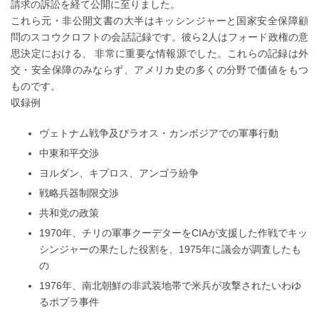
請求の訴訟を経て公開に至りました。
これら元・非公開文書の大半はキッシンジャーと国家安全保障顧
問のスコウクロフトの会話記録です。彼ら2人はフォード政権の意
思決定における、 非常に重要な情報源でした。これらの記録は外
交・安全保障のみならず、アメリカ史の多くの分野で価値をもつ
ものです。
収録例
ヴェトナム戦争及びラオス・カンボジアでの軍事行動
中東和平交渉
ヨルダン、キプロス、アンゴラ紛争
戦略兵器制限交渉
共和党の政策
1970年、チリの軍事クーデターをCIAが支援した作戦でキッ
シンジャーの果たした役割を、1975年に議会が調査したも
の
1976年、南北朝鮮の非武装地帯で米兵が攻撃されたいわゆ
るポプラ事件