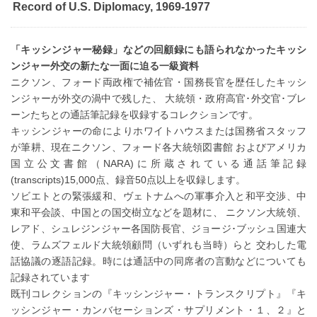
Record of U.S. Diplomacy, 1969-1977
「キッシンジャー秘録」などの回顧録にも語られなかったキッシ
ンジャー外交の新たな一面に迫る一級資料
ニクソン、フォード両政権で補佐官・国務長官を歴任したキッシ
ンジャーが外交の渦中で残した、 大統領・政府高官･外交官･ブレ
ーンたちとの通話筆記録を収録するコレクションです。
キッシンジャーの命によりホワイトハウスまたは国務省スタッフ
が筆耕、現在ニクソン、フォード各大統領図書館 およびアメリカ
国立公文書館（NARA)に所蔵されている通話筆記録
(transcripts)15,000点、録音50点以上を収録します。
ソビエトとの緊張緩和、ヴェトナムへの軍事介入と和平交渉、中
東和平会談、中国との国交樹立などを題材に、 ニクソン大統領、
レアド、シュレジンジャー各国防長官、ジョージ･ブッシュ国連大
使、ラムズフェルド大統領顧問（いずれも当時）らと 交わした電
話協議の逐語記録。時には通話中の同席者の言動などについても
記録されています
既刊コレクションの『キッシンジャー・トランスクリプト』『キ
ッシンジャー・カンバセーションズ・サプリメント・１、２』と